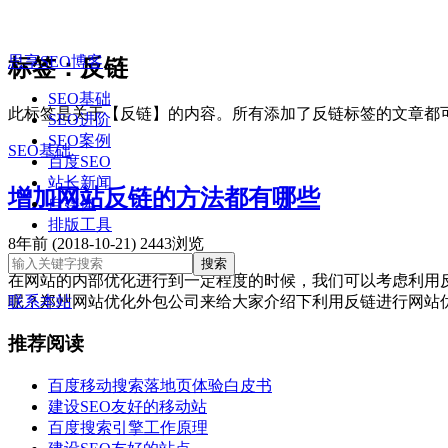
思享SEO博客
标签：反链
SEO基础
此标签是关于【反链】的内容。所有添加了反链标签的文章都
SEO进阶
SEO案例
SEO基础
百度SEO
站长新闻
增加网站反链的方法都有哪些
自媒体
排版工具
8年前 (2018-10-21)
2443浏览
在网站的内部优化进行到一定程度的时候，我们可以考虑利用
呢？郑州网站优化外包公司来给大家介绍下利用反链进行网站优化的方
联系本站
推荐阅读
百度移动搜索落地页体验白皮书
建设SEO友好的移动站
百度搜索引擎工作原理