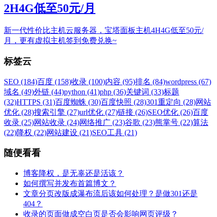
2H4G低至50元/月
新一代性价比主机云服务器，宝塔面板主机4H4G低至50元/
月，更有虚拟主机签到免费兑换~
标签云
SEO (184)
百度 (158)
收录 (100)
内容 (95)
排名 (84)
wordpress (67)
域名 (49)
外链 (44)
python (41)
php (36)
关键词 (33)
标题
(32)
HTTPS (31)
百度蜘蛛 (30)
百度快照 (28)
301重定向 (28)
网站
优化 (28)
搜索引擎 (27)
url优化 (27)
链接 (26)
SEO优化 (26)
百度
收录 (25)
网站收录 (24)
网络推广 (23)
谷歌 (23)
熊掌号 (22)
算法
(22)
降权 (22)
网站建设 (21)
SEO工具 (21)
随便看看
博客降权，是无辜还是活该？
如何撰写并发布首篇博文？
文章分页改版成瀑布流后该如何处理？是做301还是
404？
收录的页面做成空白页是否会影响网页评级？