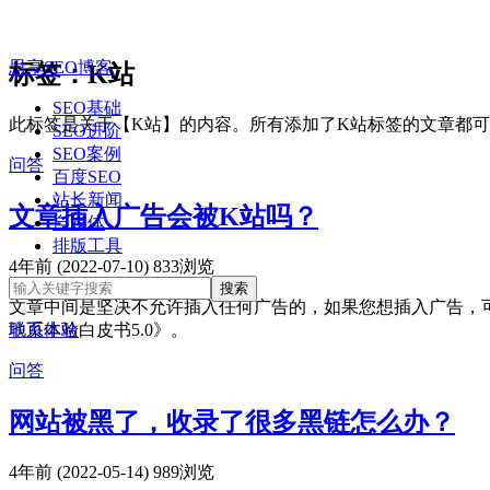
思享SEO博客
标签：K站
SEO基础
此标签是关于【K站】的内容。所有添加了K站标签的文章都
SEO进阶
SEO案例
问答
百度SEO
站长新闻
文章插入广告会被K站吗？
自媒体
排版工具
4年前 (2022-07-10)
833浏览
文章中间是坚决不允许插入任何广告的，如果您想插入广告，
地页体验白皮书5.0》。
联系本站
问答
网站被黑了，收录了很多黑链怎么办？
4年前 (2022-05-14)
989浏览