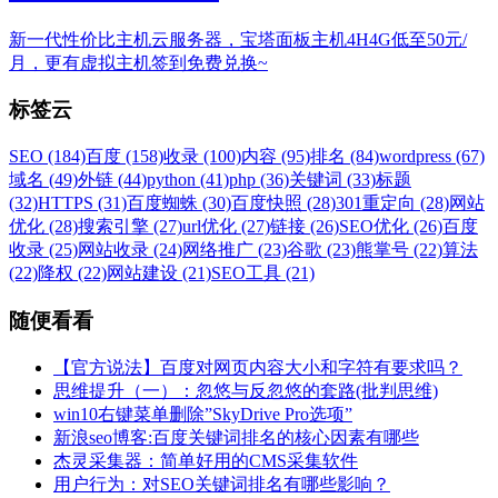
新一代性价比主机云服务器，宝塔面板主机4H4G低至50元/
月，更有虚拟主机签到免费兑换~
标签云
SEO (184)
百度 (158)
收录 (100)
内容 (95)
排名 (84)
wordpress (67)
域名 (49)
外链 (44)
python (41)
php (36)
关键词 (33)
标题
(32)
HTTPS (31)
百度蜘蛛 (30)
百度快照 (28)
301重定向 (28)
网站
优化 (28)
搜索引擎 (27)
url优化 (27)
链接 (26)
SEO优化 (26)
百度
收录 (25)
网站收录 (24)
网络推广 (23)
谷歌 (23)
熊掌号 (22)
算法
(22)
降权 (22)
网站建设 (21)
SEO工具 (21)
随便看看
【官方说法】百度对网页内容大小和字符有要求吗？
思维提升（一）：忽悠与反忽悠的套路(批判思维)
win10右键菜单删除”SkyDrive Pro选项”
新浪seo博客:百度关键词排名的核心因素有哪些
杰灵采集器：简单好用的CMS采集软件
用户行为：对SEO关键词排名有哪些影响？