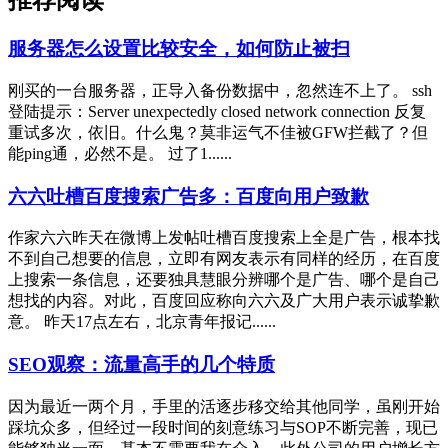
推荐阅读
服务器怎么设置比较安全，如何防止被扫
刚买的一台服务器，正导入备份数据中，忽然连不上了。 ssh
登陆提示：Server unexpectedly closed network connection 反复
重试多次，依旧。什么鬼？莫非运气不佳被GFW拦截了？但
能ping通，必然不是。 过了1......
六六吐槽百度搜索广告多：百度向用户致歉
作家六六昨天在微博上发帖吐槽百度搜索上全是广告，根本找
不到自己想要的信息，立即有网友表示有同样的经历，在百度
上搜索一条信息，还要独具慧眼分辨哪个是广告、哪个是自己
想找的内容。对此，百度回应称向六六及广大用户表示诚挚歉
意。 昨天17点左右，北京青年报记......
SEO观察：流量高手的几个特质
因为最近一两个月，手里的活逐步移交给其他同学，虽刚开始
踩坑众多，但经过一段时间的刻意练习与SOP不断完善，现已