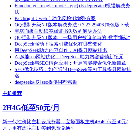
Function get_magic_quotes_gpc() is deprecated报错解决办
法
Patchright：web自动化反检测增强方案
QQ强制升级NT版本解决办法 9.7.23.29406.绿色版下载
宝塔面板自动续签ssl证书失败的解决办法
QQ强制升级NT版本：一场用户被迫参与的”数字绑架”
DeepSeek驱动下搜索引擎优化有哪些变化
用DeepSeek助力内容创作，AI提升网站排名
AI赋能seo网站优化，DeepSeek助力内容营销新纪元
DeepSeek与SEO结合应用：开启智能搜索优化新篇章
SEO优化技巧：如何通过DeepSeek等AI工具提升网站排
名
deepseek能对seo提供哪些帮助
主机推荐
2H4G低至50元/月
新一代性价比主机云服务器，宝塔面板主机4H4G低至50元/
月，更有虚拟主机签到免费兑换~