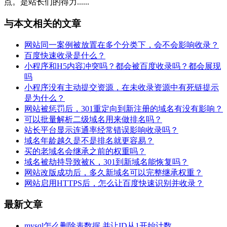
点。是站长们的得力......
与本文相关的文章
网站同一案例被放置在多个分类下，会不会影响收录？
百度快速收录是什么？
小程序和H5内容冲突吗？都会被百度收录吗？都会展现
吗
小程序没有主动提交资源，在未收录资源中有死链提示
是为什么？
网站被惩罚后，301重定向到新注册的域名有没有影响？
可以批量解析二级域名用来做排名吗？
站长平台显示连通率经常错误影响收录吗？
域名年龄越久是不是排名就更容易？
买的老域名会继承之前的权重吗？
域名被劫持导致被K，301到新域名能恢复吗？
网站改版成功后，多久新域名可以完整继承权重？
网站启用HTTPS后，怎么让百度快速识别并收录？
最新文章
mysql怎么删除表数据 并让ID从1开始计数