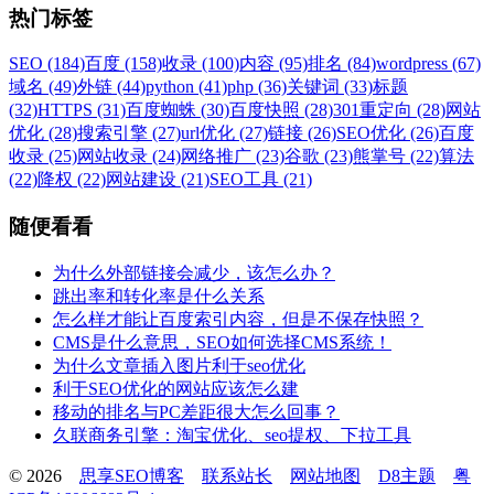
热门标签
SEO (184)
百度 (158)
收录 (100)
内容 (95)
排名 (84)
wordpress (67)
域名 (49)
外链 (44)
python (41)
php (36)
关键词 (33)
标题
(32)
HTTPS (31)
百度蜘蛛 (30)
百度快照 (28)
301重定向 (28)
网站
优化 (28)
搜索引擎 (27)
url优化 (27)
链接 (26)
SEO优化 (26)
百度
收录 (25)
网站收录 (24)
网络推广 (23)
谷歌 (23)
熊掌号 (22)
算法
(22)
降权 (22)
网站建设 (21)
SEO工具 (21)
随便看看
为什么外部链接会减少，该怎么办？
跳出率和转化率是什么关系
怎么样才能让百度索引内容，但是不保存快照？
CMS是什么意思，SEO如何选择CMS系统！
为什么文章插入图片利于seo优化
利于SEO优化的网站应该怎么建
移动的排名与PC差距很大怎么回事？
久联商务引擎：淘宝优化、seo提权、下拉工具
© 2026
思享SEO博客
联系站长
网站地图
D8主题
粤