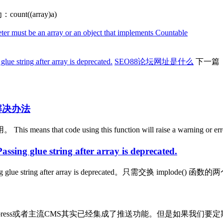
t((array)a)
must be an array or an object that implements Countable
e string after array is deprecated.
SEO88论坛网址是什么
下一篇
d报错解决办法
ns that code using this function will raise a warning or e
ing glue string after array is deprecated.
ng glue string after array is deprecated。只需交换 implode() 函
press或者主流CMS其实已经集成了推送功能。但是如果我们