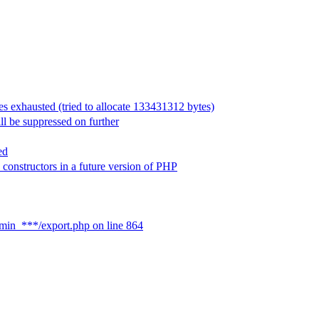
exhausted (tried to allocate 133431312 bytes)
 be suppressed on further
ed
onstructors in a future version of PHP
min_***/export.php on line 864