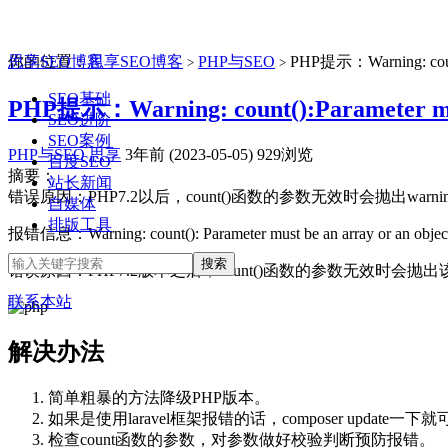
思享SEO博客
你的位置：
思享SEO博客
PHP与SEO
PHP提示：Warning: count()
>
>
SEO基础
PHP提示：Warning: count():Parameter must 
SEO进阶
SEO案例
PHP与SEO
思享
3年前 (2023-05-05)
929浏览
百度SEO
摘要：
站长新闻
错误原因：PHP7.2以后，count()函数的参数无效时会抛出warni
自媒体
排版工具
报错信息：Warning: count(): Parameter must be an array or an object
错误原因：PHP7.2版本之后，count()函数的参数无效时会抛出该w
联系本站
解决办法
简单粗暴的方法降级PHP版本。
如果是使用laravel框架报错的话，composer update一
检查count函数的参数，对参数做好校验判断预防报错。