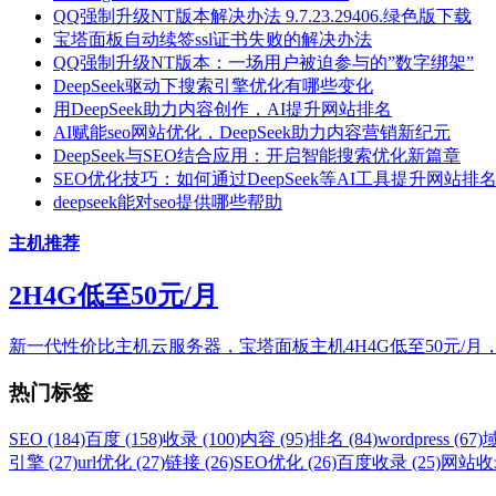
QQ强制升级NT版本解决办法 9.7.23.29406.绿色版下载
宝塔面板自动续签ssl证书失败的解决办法
QQ强制升级NT版本：一场用户被迫参与的”数字绑架”
DeepSeek驱动下搜索引擎优化有哪些变化
用DeepSeek助力内容创作，AI提升网站排名
AI赋能seo网站优化，DeepSeek助力内容营销新纪元
DeepSeek与SEO结合应用：开启智能搜索优化新篇章
SEO优化技巧：如何通过DeepSeek等AI工具提升网站排
deepseek能对seo提供哪些帮助
主机推荐
2H4G低至50元/月
新一代性价比主机云服务器，宝塔面板主机4H4G低至50元/月
热门标签
SEO (184)
百度 (158)
收录 (100)
内容 (95)
排名 (84)
wordpress (67)
域
引擎 (27)
url优化 (27)
链接 (26)
SEO优化 (26)
百度收录 (25)
网站收录