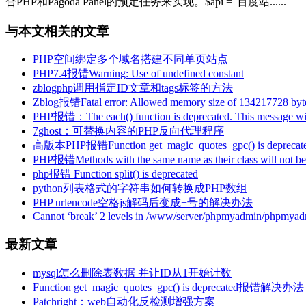
合PHP和Pagoda Panel的预定任务来实现。$api = '百度站......
与本文相关的文章
PHP空间绑定多个域名搭建不同单页站点
PHP7.4报错Warning: Use of undefined constant
zblogphp调用指定ID文章和tags标签的方法
Zblog报错Fatal error: Allowed memory size of 134217728 bytes 
PHP报错：The each() function is deprecated. This message will
7ghost：可替换内容的PHP反向代理程序
高版本PHP报错Function get_magic_quotes_gpc() is deprecat
PHP报错Methods with the same name as their class will not be c
php报错 Function split() is deprecated
python列表格式的字符串如何转换成PHP数组
PHP urlencode空格js解码后变成+号的解决办法
Cannot ‘break’ 2 levels in /www/server/phpmyadmin/phpmyad
最新文章
mysql怎么删除表数据 并让ID从1开始计数
Function get_magic_quotes_gpc() is deprecated报错解决办法
Patchright：web自动化反检测增强方案