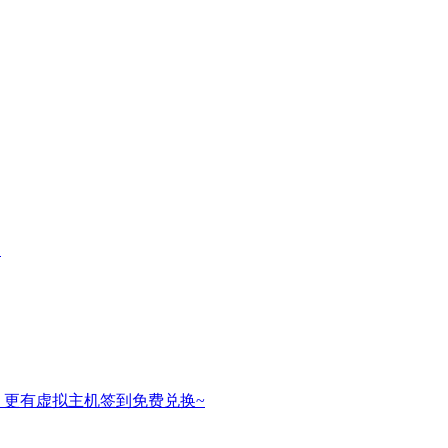
名
，更有虚拟主机签到免费兑换~