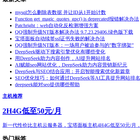
mysql怎么删除表数据 并让ID从1开始计数
Function get_magic_quotes_gpc() is deprecated报错解决办法
Patchright：web自动化反检测增强方案
QQ强制升级NT版本解决办法 9.7.23.29406.绿色版下载
宝塔面板自动续签ssl证书失败的解决办法
QQ强制升级NT版本：一场用户被迫参与的”数字绑架”
DeepSeek驱动下搜索引擎优化有哪些变化
用DeepSeek助力内容创作，AI提升网站排名
AI赋能seo网站优化，DeepSeek助力内容营销新纪元
DeepSeek与SEO结合应用：开启智能搜索优化新篇章
SEO优化技巧：如何通过DeepSeek等AI工具提升网站排
deepseek能对seo提供哪些帮助
主机推荐
2H4G低至50元/月
新一代性价比主机云服务器，宝塔面板主机4H4G低至50元/月
热门标签