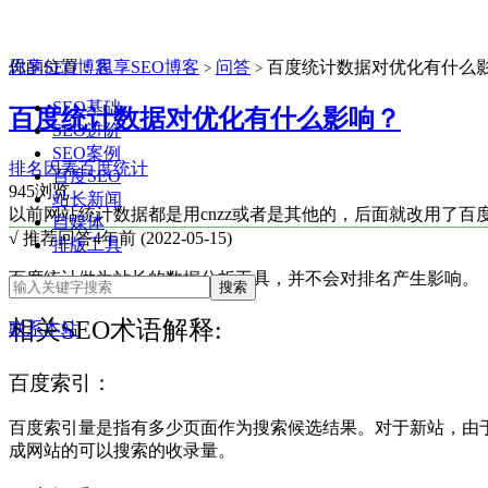
思享SEO博客
你的位置：
思享SEO博客
问答
百度统计数据对优化有什么
>
>
SEO基础
百度统计数据对优化有什么影响？
SEO进阶
SEO案例
排名因素
百度统计
百度SEO
945浏览
站长新闻
以前网站统计数据都是用cnzz或者是其他的，后面就改用了
自媒体
√ 推荐回答
4年前 (2022-05-15)
排版工具
百度统计做为站长的数据分析工具，并不会对排名产生影响。
相关SEO术语解释:
联系本站
百度索引：
百度索引量是指有多少页面作为搜索候选结果。对于新站，由
成网站的可以搜索的收录量。