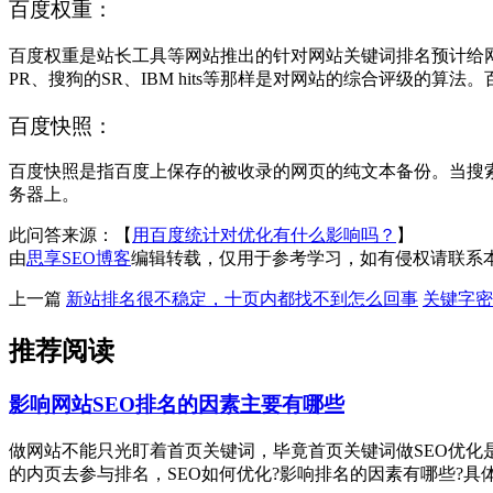
百度权重：
百度权重是站长工具等网站推出的针对网站关键词排名预计给网
PR、搜狗的SR、IBM hits等那样是对网站的综合评级的
百度快照：
百度快照是指百度上保存的被收录的网页的纯文本备份。当搜
务器上。
此问答来源：【
用百度统计对优化有什么影响吗？
】
由
思享SEO博客
编辑转载，仅用于参考学习，如有侵权请联系
上一篇
新站排名很不稳定，十页内都找不到怎么回事
关键字密
推荐阅读
影响网站SEO排名的因素主要有哪些
做网站不能只光盯着首页关键词，毕竟首页关键词做SEO优化
的内页去参与排名，SEO如何优化?影响排名的因素有哪些?具体要怎