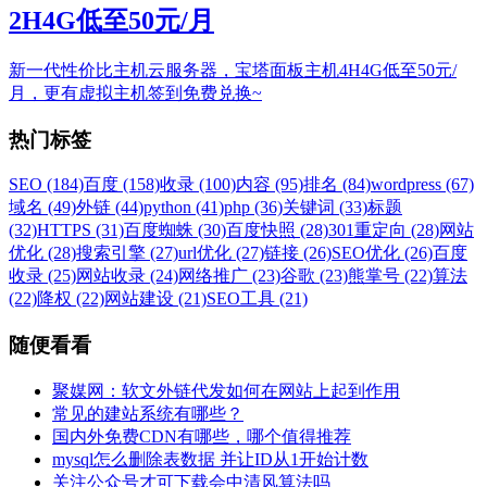
2H4G低至50元/月
新一代性价比主机云服务器，宝塔面板主机4H4G低至50元/
月，更有虚拟主机签到免费兑换~
热门标签
SEO (184)
百度 (158)
收录 (100)
内容 (95)
排名 (84)
wordpress (67)
域名 (49)
外链 (44)
python (41)
php (36)
关键词 (33)
标题
(32)
HTTPS (31)
百度蜘蛛 (30)
百度快照 (28)
301重定向 (28)
网站
优化 (28)
搜索引擎 (27)
url优化 (27)
链接 (26)
SEO优化 (26)
百度
收录 (25)
网站收录 (24)
网络推广 (23)
谷歌 (23)
熊掌号 (22)
算法
(22)
降权 (22)
网站建设 (21)
SEO工具 (21)
随便看看
聚媒网：软文外链代发如何在网站上起到作用
常见的建站系统有哪些？
国内外免费CDN有哪些，哪个值得推荐
mysql怎么删除表数据 并让ID从1开始计数
关注公众号才可下载会中清风算法吗