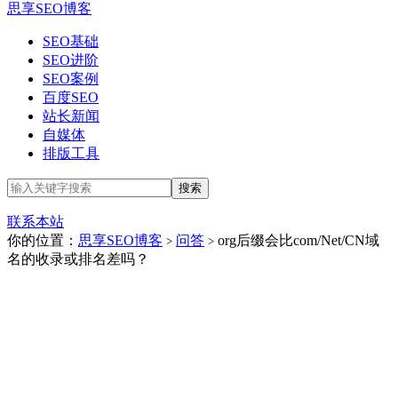
思享SEO博客
SEO基础
SEO进阶
SEO案例
百度SEO
站长新闻
自媒体
排版工具
联系本站
你的位置：
思享SEO博客
问答
org后缀会比com/Net/CN域
>
>
名的收录或排名差吗？