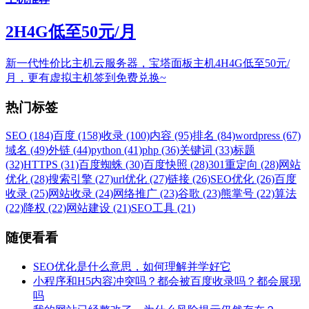
2H4G低至50元/月
新一代性价比主机云服务器，宝塔面板主机4H4G低至50元/
月，更有虚拟主机签到免费兑换~
热门标签
SEO (184)
百度 (158)
收录 (100)
内容 (95)
排名 (84)
wordpress (67)
域名 (49)
外链 (44)
python (41)
php (36)
关键词 (33)
标题
(32)
HTTPS (31)
百度蜘蛛 (30)
百度快照 (28)
301重定向 (28)
网站
优化 (28)
搜索引擎 (27)
url优化 (27)
链接 (26)
SEO优化 (26)
百度
收录 (25)
网站收录 (24)
网络推广 (23)
谷歌 (23)
熊掌号 (22)
算法
(22)
降权 (22)
网站建设 (21)
SEO工具 (21)
随便看看
SEO优化是什么意思，如何理解并学好它
小程序和H5内容冲突吗？都会被百度收录吗？都会展现
吗