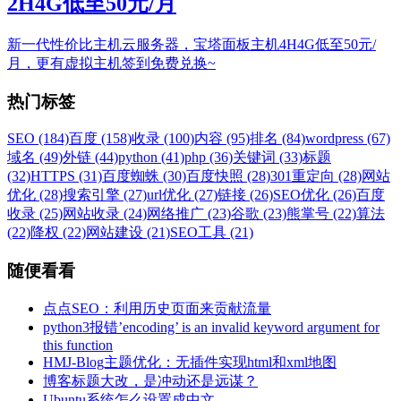
2H4G低至50元/月
新一代性价比主机云服务器，宝塔面板主机4H4G低至50元/
月，更有虚拟主机签到免费兑换~
热门标签
SEO (184)
百度 (158)
收录 (100)
内容 (95)
排名 (84)
wordpress (67)
域名 (49)
外链 (44)
python (41)
php (36)
关键词 (33)
标题
(32)
HTTPS (31)
百度蜘蛛 (30)
百度快照 (28)
301重定向 (28)
网站
优化 (28)
搜索引擎 (27)
url优化 (27)
链接 (26)
SEO优化 (26)
百度
收录 (25)
网站收录 (24)
网络推广 (23)
谷歌 (23)
熊掌号 (22)
算法
(22)
降权 (22)
网站建设 (21)
SEO工具 (21)
随便看看
点点SEO：利用历史页面来贡献流量
python3报错’encoding’ is an invalid keyword argument for
this function
HMJ-Blog主题优化：无插件实现html和xml地图
博客标题大改，是冲动还是远谋？
Ubuntu系统怎么设置成中文