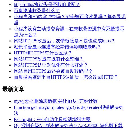
http与https协议头是否影响适配？
百度快速收录是什么？
小程序和H5内容冲突吗？都会被百度收录吗？都会展现
吗
小程序没有主动提交资源，在未收录资源中有死链提示
是为什么？
网站HTTPS改造后，友情链接是不是也改成https？
站长平台显示连通率经常错误影响收录吗？
HTTP和HTTPS有什么区别？
网站HTTPS改造有没有什么弊端？
网站HTTPS认证对优化有什么好处？
网站启用HTTPS后还会被百度转码吗？
百度搜索资源平台HTTPS认证后，怎么改回HTTP？
最新文章
mysql怎么删除表数据 并让ID从1开始计数
Function get_magic_quotes_gpc() is deprecated报错解决办
法
Patchright：web自动化反检测增强方案
QQ强制升级NT版本解决办法 9.7.23.29406.绿色版下载