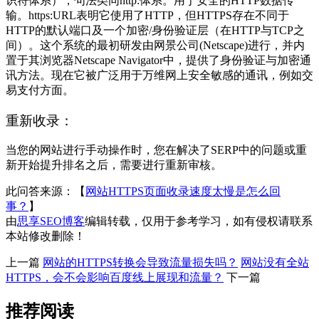
识符体系），句法类同http:体系。用于安全的HTTP数据传
输。https:URL表明它使用了HTTP，但HTTPS存在不同于
HTTP的默认端口及一个加密/身份验证层（在HTTP与TCP之
间）。这个系统的最初研发由网景公司(Netscape)进行，并内
置于其浏览器Netscape Navigator中，提供了身份验证与加密通
讯方法。现在它被广泛用于万维网上安全敏感的通讯，例如交
易支付方面。
重新收录：
当您的网站进行手动操作时，您在解决了SERP中的问题或重
新开始提升排名之后，需要进行重新审核。
此问答来源：【
网站HTTPS页面收录速度太慢是怎么回
事？
】
由
思享SEO博客
编辑转载，仅用于参考学习，如有侵权请联系
本站修改删除！
上一篇
网站的HTTPS转换会导致流量损失吗？
网站没有全站
HTTPS，会不会影响百度线上展现和流量？
下一篇
推荐阅读