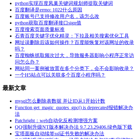
python实现百度凤巢关键词规划师提取关键词
百度翻译是errno: 1022什么原因
百度账号已支持修改用户名，该怎么改
python获取百度翻译接口sign值
百度搜索页面质量标准
石青百度关键字优化精灵：下拉及相关搜索优化工具
网址误删除后该如何操作？百度能恢复对该网址的收录
吗？
百度蜘蛛抓取频次过大，导致服务器影响小程序正常访
问怎么办？
网站同一案例被放置在多个分类下，会不会影响收录？
一个H5站点可以关联多个百度小程序吗？
最新文章
mysql怎么删除表数据 并让ID从1开始计数
Function get_magic_quotes_gpc() is deprecated报错解决办
法
Patchright：web自动化反检测增强方案
QQ强制升级NT版本解决办法 9.7.23.29406.绿色版下载
宝塔面板自动续签ssl证书失败的解决办法