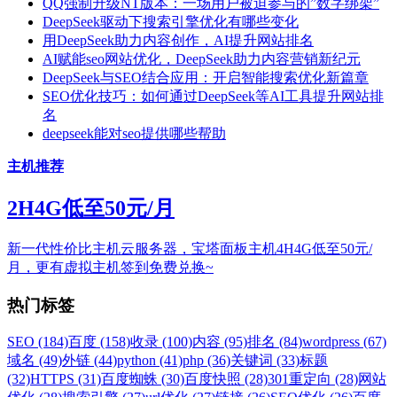
QQ强制升级NT版本：一场用户被迫参与的”数字绑架”
DeepSeek驱动下搜索引擎优化有哪些变化
用DeepSeek助力内容创作，AI提升网站排名
AI赋能seo网站优化，DeepSeek助力内容营销新纪元
DeepSeek与SEO结合应用：开启智能搜索优化新篇章
SEO优化技巧：如何通过DeepSeek等AI工具提升网站排
名
deepseek能对seo提供哪些帮助
主机推荐
2H4G低至50元/月
新一代性价比主机云服务器，宝塔面板主机4H4G低至50元/
月，更有虚拟主机签到免费兑换~
热门标签
SEO (184)
百度 (158)
收录 (100)
内容 (95)
排名 (84)
wordpress (67)
域名 (49)
外链 (44)
python (41)
php (36)
关键词 (33)
标题
(32)
HTTPS (31)
百度蜘蛛 (30)
百度快照 (28)
301重定向 (28)
网站