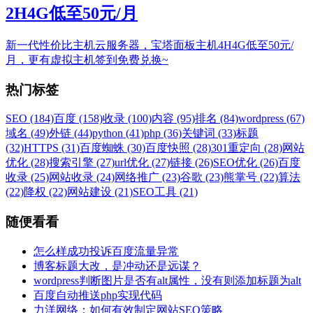
2H4G低至50元/月
新一代性价比主机云服务器，宝塔面板主机4H4G低至50元/
月，更有虚拟主机签到免费兑换~
热门标签
SEO (184)
百度 (158)
收录 (100)
内容 (95)
排名 (84)
wordpress (67)
域名 (49)
外链 (44)
python (41)
php (36)
关键词 (33)
标题
(32)
HTTPS (31)
百度蜘蛛 (30)
百度快照 (28)
301重定向 (28)
网站
优化 (28)
搜索引擎 (27)
url优化 (27)
链接 (26)
SEO优化 (26)
百度
收录 (25)
网站收录 (24)
网络推广 (23)
谷歌 (23)
熊掌号 (22)
算法
(22)
降权 (22)
网站建设 (21)
SEO工具 (21)
随便看看
怎么样成功投诉百度流量异常
博客标题大改，是冲动还是远谋？
wordpress判断图片是否有alt属性，没有则添加标题为alt
百度自动推送php实现代码
力洋网络：如何有效制定网站SEO策略