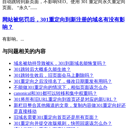
自动跳转到新页面，不影响SEO。使用 301 重定向永久重定向
页面。 “永久”......
网站被惩罚后，301重定向到新注册的域名有没有影
响？
有影响。...
与问题相关的内容
域名被劫持导致被K，301到新域名能恢复吗？
301跳转后大概多久能生效？
301跳转生效后，旧页面会马上删除吗？
301重定向之后没排名了，修改日期重发有用吗？
不能做301重定向的情况下，相似页面该怎么办
canonical和301都可以转移和集中权重吗？
301将所有旧URL重定向到首页还是对应的新URL？
新栏目整合其他频道的文章，复制内容做301重定向好还
是直接移动
旧域名需要301重定向首页还是所有页面？
301重定向并提交改版规则，快照回退该怎么办？