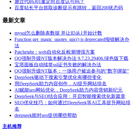
通过代码301重定向百度认可吗？
百度站长平台抓取诊断提示有跳转，返回200状态码
最新文章
mysql怎么删除表数据 并让ID从1开始计数
Function get_magic_quotes_gpc() is deprecated报错解决办
法
Patchright：web自动化反检测增强方案
QQ强制升级NT版本解决办法 9.7.23.29406.绿色版下载
宝塔面板自动续签ssl证书失败的解决办法
QQ强制升级NT版本：一场用户被迫参与的”数字绑架”
DeepSeek驱动下搜索引擎优化有哪些变化
用DeepSeek助力内容创作，AI提升网站排名
AI赋能seo网站优化，DeepSeek助力内容营销新纪元
DeepSeek与SEO结合应用：开启智能搜索优化新篇章
SEO优化技巧：如何通过DeepSeek等AI工具提升网站排
名
deepseek能对seo提供哪些帮助
主机推荐