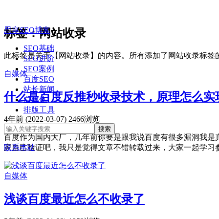
思享SEO博客
标签：网站收录
SEO基础
此标签是关于【网站收录】的内容。所有添加了网站收录标签
SEO进阶
SEO案例
自媒体
百度SEO
站长新闻
什么是百度反推秒收录技术，原理怎么实
自媒体
排版工具
4年前 (2022-03-07)
2466浏览
百度作为国内大厂，几年前你要是跟我说百度有很多漏洞我是
家自己验证吧，我只是觉得文章不错转载过来，大家一起学习参考。
联系本站
自媒体
浅谈百度最近怎么不收录了