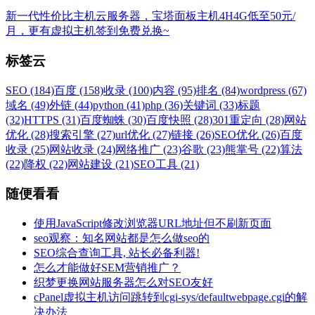
新一代性价比主机云服务器，宝塔面板主机4H4G低至50元/
月，更有虚拟主机签到免费兑换~
标签云
SEO (184)
百度 (158)
收录 (100)
内容 (95)
排名 (84)
wordpress (67)
域名 (49)
外链 (44)
python (41)
php (36)
关键词 (33)
标题
(32)
HTTPS (31)
百度蜘蛛 (30)
百度快照 (28)
301重定向 (28)
网站
优化 (28)
搜索引擎 (27)
url优化 (27)
链接 (26)
SEO优化 (26)
百度
收录 (25)
网站收录 (24)
网络推广 (23)
谷歌 (23)
熊掌号 (22)
算法
(22)
降权 (22)
网站建设 (21)
SEO工具 (21)
随便看看
使用JavaScript修改浏览器URL地址但不刷新页面
seo观察：知名网站都是怎么做seo的
SEO综合查询工具, 站长必备利器!
怎么才能做好SEM营销推广？
织梦更换网站服务器怎么对SEO友好
cPanel虚拟主机访问跳转到cgi-sys/defaultwebpage.cgi的解
决办法