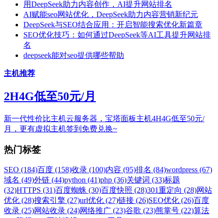
用DeepSeek助力内容创作，AI提升网站排名
AI赋能seo网站优化，DeepSeek助力内容营销新纪元
DeepSeek与SEO结合应用：开启智能搜索优化新篇章
SEO优化技巧：如何通过DeepSeek等AI工具提升网站排
名
deepseek能对seo提供哪些帮助
主机推荐
2H4G低至50元/月
新一代性价比主机云服务器，宝塔面板主机4H4G低至50元/
月，更有虚拟主机签到免费兑换~
热门标签
SEO (184)
百度 (158)
收录 (100)
内容 (95)
排名 (84)
wordpress (67)
域名 (49)
外链 (44)
python (41)
php (36)
关键词 (33)
标题
(32)
HTTPS (31)
百度蜘蛛 (30)
百度快照 (28)
301重定向 (28)
网站
优化 (28)
搜索引擎 (27)
url优化 (27)
链接 (26)
SEO优化 (26)
百度
收录 (25)
网站收录 (24)
网络推广 (23)
谷歌 (23)
熊掌号 (22)
算法