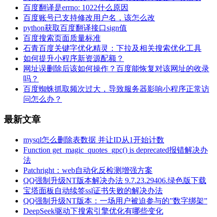
百度翻译是errno: 1022什么原因
百度账号已支持修改用户名，该怎么改
python获取百度翻译接口sign值
百度搜索页面质量标准
石青百度关键字优化精灵：下拉及相关搜索优化工具
如何提升小程序新资源配额？
网址误删除后该如何操作？百度能恢复对该网址的收录
吗？
百度蜘蛛抓取频次过大，导致服务器影响小程序正常访
问怎么办？
最新文章
mysql怎么删除表数据 并让ID从1开始计数
Function get_magic_quotes_gpc() is deprecated报错解决办
法
Patchright：web自动化反检测增强方案
QQ强制升级NT版本解决办法 9.7.23.29406.绿色版下载
宝塔面板自动续签ssl证书失败的解决办法
QQ强制升级NT版本：一场用户被迫参与的”数字绑架”
DeepSeek驱动下搜索引擎优化有哪些变化