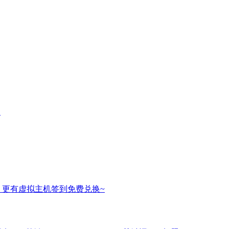
名
，更有虚拟主机签到免费兑换~