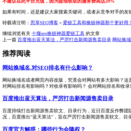
不建议在此平台充值，因为提现收取的服务费高达20%
如果有时间，还是建议大家搜索关键词，或者从竞争对手的友
转载请注明：
思享SEO博客
»
爱链工具和换链神器那个更好用
继续浏览有关
十堰seo
换链神器
爱链工具
的文章
上一篇
百度推出蓝天算法，严厉打击新闻源售卖目录
网站换域
推荐阅读
网站换域名,对SEO排名有什么影响？
网站换域名或者网页内容改版，究竟会对网站有多大影响？这是
对网站排名有影响吗？对收录有影响吗？ 会对网站排名和收录造成
百度推出蓝天算法，严厉打击新闻源售卖目录
百度持续打击新闻源售卖软文、目录行为，近日百度反作弊团
况，百度推出“蓝天算法”，旨在严厉打击新闻源售卖软文、目录行为
百度官方解惑：哪些行为会降权？