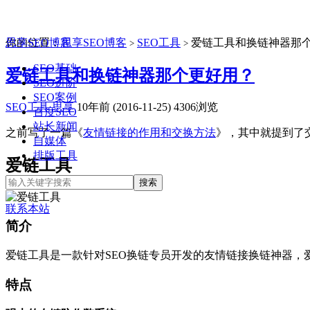
思享SEO博客
你的位置：
思享SEO博客
SEO工具
爱链工具和换链神器那
>
>
SEO基础
爱链工具和换链神器那个更好用？
SEO进阶
SEO案例
SEO工具
思享
10年前 (2016-11-25)
4306浏览
百度SEO
站长新闻
之前写了一篇《
友情链接的作用和交换方法
》，其中就提到了
自媒体
排版工具
爱链工具
联系本站
简介
爱链工具是一款针对SEO换链专员开发的友情链接换链神器
特点