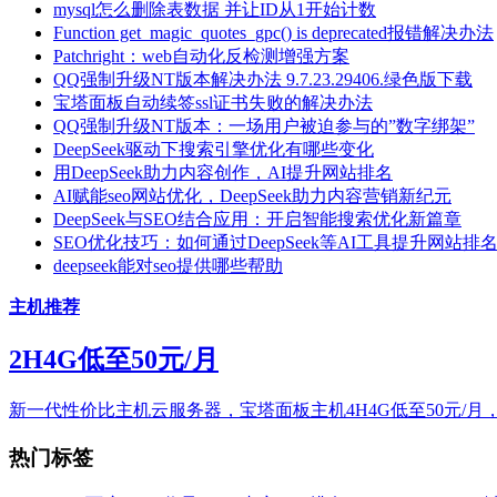
mysql怎么删除表数据 并让ID从1开始计数
Function get_magic_quotes_gpc() is deprecated报错解决办法
Patchright：web自动化反检测增强方案
QQ强制升级NT版本解决办法 9.7.23.29406.绿色版下载
宝塔面板自动续签ssl证书失败的解决办法
QQ强制升级NT版本：一场用户被迫参与的”数字绑架”
DeepSeek驱动下搜索引擎优化有哪些变化
用DeepSeek助力内容创作，AI提升网站排名
AI赋能seo网站优化，DeepSeek助力内容营销新纪元
DeepSeek与SEO结合应用：开启智能搜索优化新篇章
SEO优化技巧：如何通过DeepSeek等AI工具提升网站排
deepseek能对seo提供哪些帮助
主机推荐
2H4G低至50元/月
新一代性价比主机云服务器，宝塔面板主机4H4G低至50元/月
热门标签