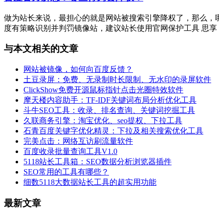
做为站长来说，最担心的就是网站被搜索引擎降权了，那么，哪
度有策略识别并判罚镜像站，建议站长使用官网保护工具 思享：百度
与本文相关的文章
网站被镜像，如何向百度反馈？
土豆录屏：免费、无录制时长限制、无水印的录屏软件
ClickShow免费开源鼠标指针点击光圈特效软件
摩天楼内容助手：TF-IDF关键词布局分析优化工具
斗牛SEO工具：收录、排名查询、关键词挖掘工具
久联商务引擎：淘宝优化、seo提权、下拉工具
石青百度关键字优化精灵：下拉及相关搜索优化工具
完美点击：网络互访刷流量软件
百度收录批量查询工具V1.0
5118站长工具箱：SEO数据分析浏览器插件
SEO常用的工具有哪些？
细数5118大数据站长工具的超实用功能
最新文章