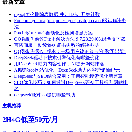
最新文章
mysql怎么删除表数据 并让ID从1开始计数
Function get_magic_quotes_gpc() is deprecated报错解决办
法
Patchright：web自动化反检测增强方案
QQ强制升级NT版本解决办法 9.7.23.29406.绿色版下载
宝塔面板自动续签ssl证书失败的解决办法
QQ强制升级NT版本：一场用户被迫参与的”数字绑架”
DeepSeek驱动下搜索引擎优化有哪些变化
用DeepSeek助力内容创作，AI提升网站排名
AI赋能seo网站优化，DeepSeek助力内容营销新纪元
DeepSeek与SEO结合应用：开启智能搜索优化新篇章
SEO优化技巧：如何通过DeepSeek等AI工具提升网站排
名
deepseek能对seo提供哪些帮助
主机推荐
2H4G低至50元/月