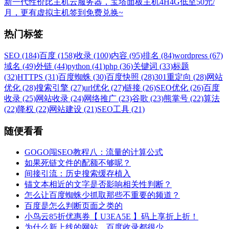
新一代性价比主机云服务器，宝塔面板主机4H4G低至50元/
月，更有虚拟主机签到免费兑换~
热门标签
SEO (184)
百度 (158)
收录 (100)
内容 (95)
排名 (84)
wordpress (67)
域名 (49)
外链 (44)
python (41)
php (36)
关键词 (33)
标题
(32)
HTTPS (31)
百度蜘蛛 (30)
百度快照 (28)
301重定向 (28)
网站
优化 (28)
搜索引擎 (27)
url优化 (27)
链接 (26)
SEO优化 (26)
百度
收录 (25)
网站收录 (24)
网络推广 (23)
谷歌 (23)
熊掌号 (22)
算法
(22)
降权 (22)
网站建设 (21)
SEO工具 (21)
随便看看
GOGO闯SEO教程八：流量的计算公式
如果死链文件的配额不够呢？
间接引流：历史搜索缓存植入
锚文本相近的文字是否影响相关性判断？
怎么让百度蜘蛛少抓取那些不重要的频道？
百度是怎么判断页面之类的
小鸟云85折优惠券【 U3EA5E 】码上享折上折！
为什么新上线的网站，百度收录都很少