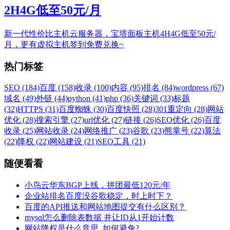
2H4G低至50元/月
新一代性价比主机云服务器，宝塔面板主机4H4G低至50元/
月，更有虚拟主机签到免费兑换~
热门标签
SEO (184)
百度 (158)
收录 (100)
内容 (95)
排名 (84)
wordpress (67)
域名 (49)
外链 (44)
python (41)
php (36)
关键词 (33)
标题
(32)
HTTPS (31)
百度蜘蛛 (30)
百度快照 (28)
301重定向 (28)
网站
优化 (28)
搜索引擎 (27)
url优化 (27)
链接 (26)
SEO优化 (26)
百度
收录 (25)
网站收录 (24)
网络推广 (23)
谷歌 (23)
熊掌号 (22)
算法
(22)
降权 (22)
网站建设 (21)
SEO工具 (21)
随便看看
小鸟云华东BGP上线，拼团最低120元/年
企业站排名百度没谷歌稳定，时上时下？
百度的API推送和网站地图提交有什么区别？
mysql怎么删除表数据 并让ID从1开始计数
网站降权是什么意思, 如何避免?