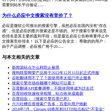
需要到站长平台验证......
为什么必应中文搜索没有竞价了？
必应是微软公司推出的搜索引擎，虽然必应在国内没有“存在
感”，但是必应的图片搜索还是不错的。对于搜索引擎来说竞
价排名是其主要的盈利手段，但是最近必应公告称将要停止中
文搜索竞价排名！ 以下是必应的公告全文： 尊敬的的用户：
由于产品调整，必应推广将于20......
与本文相关的文章
新闻源站点怎么样防止被黑
搜狗联盟网盟产品将于2022年12月31日起正式停服
谷歌翻译用不了了？因使用率太低已停止服务
搜索引擎市场份额哪个网站可以看？
百度翻译API套餐调整：不限使用将成为过去式
百度回收快速收录权限，站点收录成难题
百度回应：《搜索引擎百度已死》
六六吐槽百度搜索广告多：百度向用户致歉
2018年7月，Chrome 68将所有HTTP站点标记“不安全”