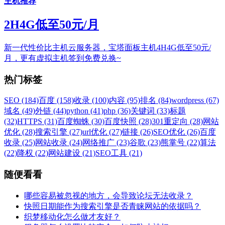
主机推荐
2H4G低至50元/月
新一代性价比主机云服务器，宝塔面板主机4H4G低至50元/
月，更有虚拟主机签到免费兑换~
热门标签
SEO (184)
百度 (158)
收录 (100)
内容 (95)
排名 (84)
wordpress (67)
域名 (49)
外链 (44)
python (41)
php (36)
关键词 (33)
标题
(32)
HTTPS (31)
百度蜘蛛 (30)
百度快照 (28)
301重定向 (28)
网站
优化 (28)
搜索引擎 (27)
url优化 (27)
链接 (26)
SEO优化 (26)
百度
收录 (25)
网站收录 (24)
网络推广 (23)
谷歌 (23)
熊掌号 (22)
算法
(22)
降权 (22)
网站建设 (21)
SEO工具 (21)
随便看看
哪些容易被忽视的地方，会导致论坛无法收录？
快照日期能作为搜索引擎是否青睐网站的依据吗？
织梦移动化怎么做才友好？