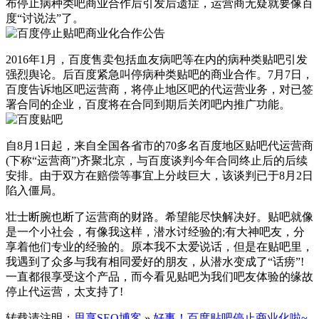
布停止病种类吧商业合作后引发后遗症，运营商无疑就要像百
度“讨说法”了。
2016年1月，百度售卖包括血友病吧等在内的病种类贴吧引发
强烈舆论。后百度紧急叫停病种类贴吧的商业合作。7月7日，
百度告诉地区吧运营商，将停止地区吧的代运营业务，对已签
署合同的企业，百度将在合同到期后关闭吧内推广功能。
自8月1日起，来自全国各省市的70多名百度地区贴吧代运营商
(下称“运营商”)齐聚北京，与百度谈判今年合同终止后的后续
安排。由于双方在赔偿等事宜上分歧巨大，该谈判已于8月2日
陷入僵局。
壮士断腕也断了运营商的财路。希望能尽快解决好。贴吧就像
是一个小社会，有像我这样，潜水讨经验的;有大神吧友，分
享着他们专业的经验的。原本我不太爱说话，但是在贴吧里，
我遇到了众多与我有相同爱好的朋友，从潜水变成了“话痨”!
一直都很享受这个产品，而今看见贴吧为我们吧友体验的缘故
停止代运营，太支持了!
转载请注明：
思享SEO博客
»
好事！百度贴吧停止商业化啦~