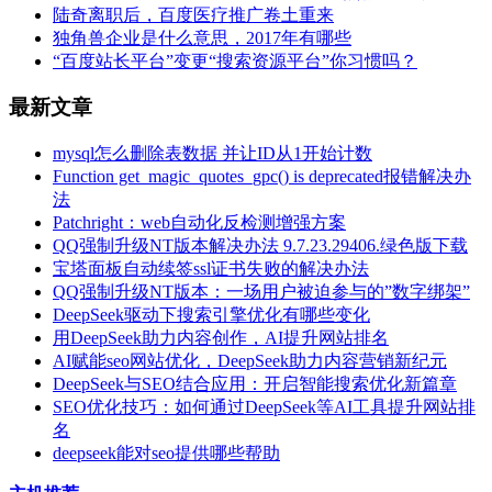
陆奇离职后，百度医疗推广卷土重来
独角兽企业是什么意思，2017年有哪些
“百度站长平台”变更“搜索资源平台”你习惯吗？
最新文章
mysql怎么删除表数据 并让ID从1开始计数
Function get_magic_quotes_gpc() is deprecated报错解决办
法
Patchright：web自动化反检测增强方案
QQ强制升级NT版本解决办法 9.7.23.29406.绿色版下载
宝塔面板自动续签ssl证书失败的解决办法
QQ强制升级NT版本：一场用户被迫参与的”数字绑架”
DeepSeek驱动下搜索引擎优化有哪些变化
用DeepSeek助力内容创作，AI提升网站排名
AI赋能seo网站优化，DeepSeek助力内容营销新纪元
DeepSeek与SEO结合应用：开启智能搜索优化新篇章
SEO优化技巧：如何通过DeepSeek等AI工具提升网站排
名
deepseek能对seo提供哪些帮助