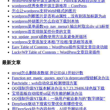
WordPress免费开源主题推荐：Puock多风格自适应主题
wordpress优秀免费开源主题推荐：CorePress
怎么让wordpress支持WebP格式的图片
wordpress判断图片是否有alt属性，没有则添加标题为alt
wordpress外链图片怎么自动下载到本地
wordpress菜单函数wp_nav_menu() 输出时取出div ul li标签
wordpress首页排除某些分类的文章
wp_update_post()函数使用方法及避免死循环
wordpress文章添加文本框/下拉框/复选框等表单
Easy Table of Contents：WordPress插件实现文章目录功能
LuckyWP Table of Contents：WordPress文章目录插件
最新文章
mysql怎么删除表数据 并让ID从1开始计数
Function get_magic_quotes_gpc() is deprecated报错解决办法
Patchright：web自动化反检测增强方案
QQ强制升级NT版本解决办法 9.7.23.29406.绿色版下载
宝塔面板自动续签ssl证书失败的解决办法
QQ强制升级NT版本：一场用户被迫参与的”数字绑架”
DeepSeek驱动下搜索引擎优化有哪些变化
用DeepSeek助力内容创作，AI提升网站排名