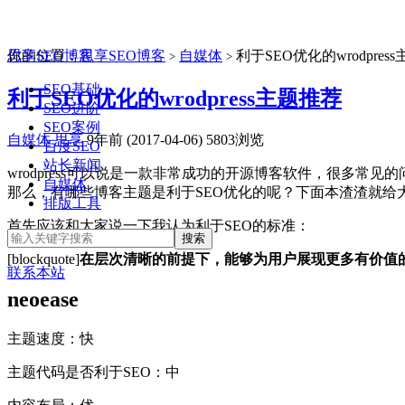
思享SEO博客
你的位置：
思享SEO博客
自媒体
利于SEO优化的wrodpres
>
>
SEO基础
利于SEO优化的wrodpress主题推荐
SEO进阶
SEO案例
自媒体
思享
9年前 (2017-04-06)
5803浏览
百度SEO
站长新闻
wrodpress可以说是一款非常成功的开源博客软件，很多常见
自媒体
那么，有哪些博客主题是利于SEO优化的呢？下面本渣渣就给
排版工具
首先应该和大家说一下我认为利于SEO的标准：
[blockquote]
在层次清晰的前提下，能够为用户展现更多有价值
联系本站
neoease
主题速度：快
主题代码是否利于SEO：中