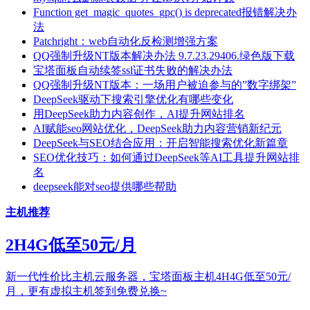
Function get_magic_quotes_gpc() is deprecated报错解决办
法
Patchright：web自动化反检测增强方案
QQ强制升级NT版本解决办法 9.7.23.29406.绿色版下载
宝塔面板自动续签ssl证书失败的解决办法
QQ强制升级NT版本：一场用户被迫参与的”数字绑架”
DeepSeek驱动下搜索引擎优化有哪些变化
用DeepSeek助力内容创作，AI提升网站排名
AI赋能seo网站优化，DeepSeek助力内容营销新纪元
DeepSeek与SEO结合应用：开启智能搜索优化新篇章
SEO优化技巧：如何通过DeepSeek等AI工具提升网站排
名
deepseek能对seo提供哪些帮助
主机推荐
2H4G低至50元/月
新一代性价比主机云服务器，宝塔面板主机4H4G低至50元/
月，更有虚拟主机签到免费兑换~