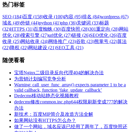
热门标签
SEO (184)
百度 (158)
收录 (100)
内容 (95)
排名 (84)
wordpress (67)
域名 (49)
外链 (44)
python (41)
php (36)
关键词 (33)
标题
(32)
HTTPS (31)
百度蜘蛛 (30)
百度快照 (28)
301重定向 (28)
网站
优化 (28)
搜索引擎 (27)
url优化 (27)
链接 (26)
SEO优化 (26)
百度
收录 (25)
网站收录 (24)
网络推广 (23)
谷歌 (23)
熊掌号 (22)
算法
(22)
降权 (22)
网站建设 (21)
SEO工具 (21)
随便看看
宝塔Nginx二级目录反向代理404的解决办法
为营销计划编写竞争分析
Warning: call_user_func_array() expects parameter 1 to be a
valid callback, function ‘fake_update_callback’
Dedecms移动站静态化视频教程
dedecms修改common.inc.php644权限刷新变成777的解决
办法
新技术：百度MIP简介及改造方法全解
如果网站没有HTTPS怎么办？
做了一个网站，域名应该已经用了两年了，百度快照还