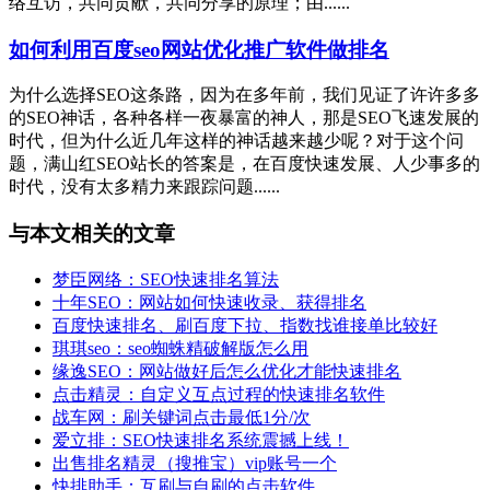
络互访，共同贡献，共同分享的原理；由......
如何利用百度seo网站优化推广软件做排名
为什么选择SEO这条路，因为在多年前，我们见证了许许多多
的SEO神话，各种各样一夜暴富的神人，那是SEO飞速发展的
时代，但为什么近几年这样的神话越来越少呢？对于这个问
题，满山红SEO站长的答案是，在百度快速发展、人少事多的
时代，没有太多精力来跟踪问题......
与本文相关的文章
梦臣网络：SEO快速排名算法
十年SEO：网站如何快速收录、获得排名
百度快速排名、刷百度下拉、指数找谁接单比较好
琪琪seo：seo蜘蛛精破解版怎么用
缘逸SEO：网站做好后怎么优化才能快速排名
点击精灵：自定义互点过程的快速排名软件
战车网：刷关键词点击最低1分/次
爱立排：SEO快速排名系统震撼上线！
出售排名精灵（搜推宝）vip账号一个
快排助手：互刷与自刷的点击软件