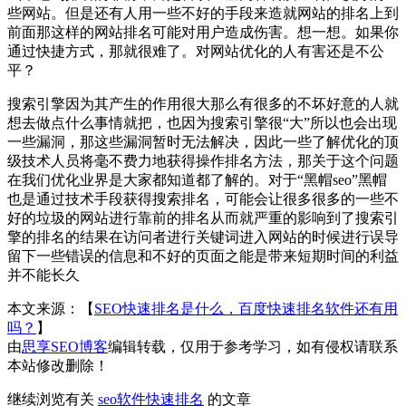
些网站。但是还有人用一些不好的手段来造就网站的排名上到
前面那这样的网站排名可能对用户造成伤害。想一想。如果你
通过快捷方式，那就很难了。对网站优化的人有害还是不公
平？
搜索引擎因为其产生的作用很大那么有很多的不坏好意的人就
想去做点什么事情就把，也因为搜索引擎很“大”所以也会出现
一些漏洞，那这些漏洞暂时无法解决，因此一些了解优化的顶
级技术人员将毫不费力地获得操作排名方法，那关于这个问题
在我们优化业界是大家都知道都了解的。对于“黑帽seo”黑帽
也是通过技术手段获得搜索排名，可能会让很多很多的一些不
好的垃圾的网站进行靠前的排名从而就严重的影响到了搜索引
擎的排名的结果在访问者进行关键词进入网站的时候进行误导
留下一些错误的信息和不好的页面之能是带来短期时间的利益
并不能长久
本文来源：【
SEO快速排名是什么，百度快速排名软件还有用
吗？
】
由
思享SEO博客
编辑转载，仅用于参考学习，如有侵权请联系
本站修改删除！
继续浏览有关
seo软件
快速排名
的文章