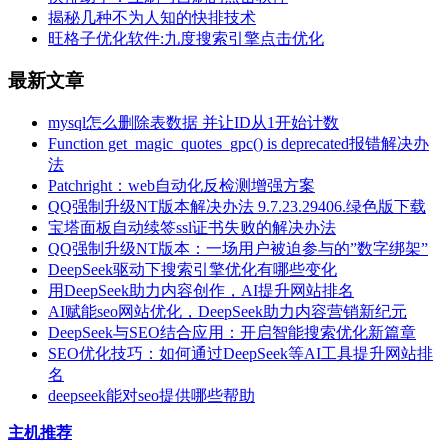
揭秘几种不为人知的快排技术
旺格子优化软件:九度搜索引擎点击优化
最新文章
mysql怎么删除表数据 并让ID从1开始计数
Function get_magic_quotes_gpc() is deprecated报错解决办
法
Patchright：web自动化反检测增强方案
QQ强制升级NT版本解决办法 9.7.23.29406.绿色版下载
宝塔面板自动续签ssl证书失败的解决办法
QQ强制升级NT版本：一场用户被迫参与的”数字绑架”
DeepSeek驱动下搜索引擎优化有哪些变化
用DeepSeek助力内容创作，AI提升网站排名
AI赋能seo网站优化，DeepSeek助力内容营销新纪元
DeepSeek与SEO结合应用：开启智能搜索优化新篇章
SEO优化技巧：如何通过DeepSeek等AI工具提升网站排
名
deepseek能对seo提供哪些帮助
主机推荐