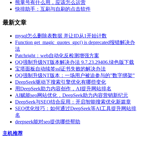
熊掌号有什么用，应该怎么运营
快排助手：互刷与自刷的点击软件
最新文章
mysql怎么删除表数据 并让ID从1开始计数
Function get_magic_quotes_gpc() is deprecated报错解决办
法
Patchright：web自动化反检测增强方案
QQ强制升级NT版本解决办法 9.7.23.29406.绿色版下载
宝塔面板自动续签ssl证书失败的解决办法
QQ强制升级NT版本：一场用户被迫参与的”数字绑架”
DeepSeek驱动下搜索引擎优化有哪些变化
用DeepSeek助力内容创作，AI提升网站排名
AI赋能seo网站优化，DeepSeek助力内容营销新纪元
DeepSeek与SEO结合应用：开启智能搜索优化新篇章
SEO优化技巧：如何通过DeepSeek等AI工具提升网站排
名
deepseek能对seo提供哪些帮助
主机推荐