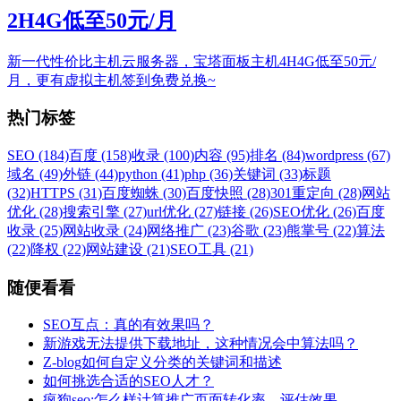
2H4G低至50元/月
新一代性价比主机云服务器，宝塔面板主机4H4G低至50元/
月，更有虚拟主机签到免费兑换~
热门标签
SEO (184)
百度 (158)
收录 (100)
内容 (95)
排名 (84)
wordpress (67)
域名 (49)
外链 (44)
python (41)
php (36)
关键词 (33)
标题
(32)
HTTPS (31)
百度蜘蛛 (30)
百度快照 (28)
301重定向 (28)
网站
优化 (28)
搜索引擎 (27)
url优化 (27)
链接 (26)
SEO优化 (26)
百度
收录 (25)
网站收录 (24)
网络推广 (23)
谷歌 (23)
熊掌号 (22)
算法
(22)
降权 (22)
网站建设 (21)
SEO工具 (21)
随便看看
SEO互点：真的有效果吗？
新游戏无法提供下载地址，这种情况会中算法吗？
Z-blog如何自定义分类的关键词和描述
如何挑选合适的SEO人才？
疯狗seo:怎么样计算推广页面转化率，评估效果