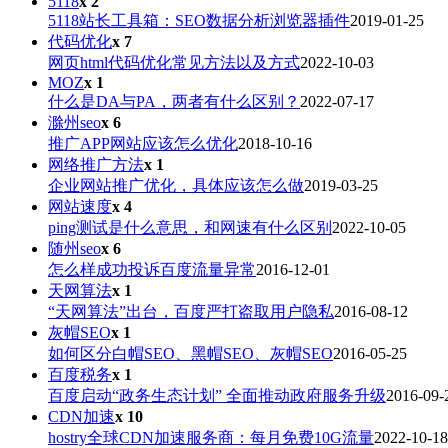
5118
x 2
5118站长工具箱：SEO数据分析浏览器插件
2019-01-25
代码优化
x 7
网页html代码优化常见方法以及方式
2022-10-03
MOZ
x 1
什么是DA与PA，两者有什么区别？
2022-07-17
滁州seo
x 6
推广APP网站应该怎么优化
2018-10-16
网络推广方法
x 1
企业网站推广优化，具体应该怎么做
2019-03-25
网站速度
x 4
ping测试是什么意思，和网速有什么区别
2022-10-05
随州seo
x 6
怎么样成功投诉百度流量异常
2016-12-01
天网算法
x 1
“天网算法”出台，百度严打盗取用户隐私
2016-08-12
灰帽SEO
x 1
如何区分白帽SEO、黑帽SEO、灰帽SEO
2016-05-25
百度税务
x 1
百度启动“政务生态计划” 全面推动政府服务升级
2016-09-
CDN加速
x 10
hostry全球CDN加速服务商：每月免费10G流量
2022-10-18