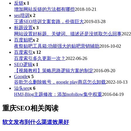
反链
x 1
增加网站反链的方法都有哪些
2018-10-21
seo培训
x 2
王通SEO培训文案套路，价值巨大
2019-03-28
标题设置
x 3
网站设置好标题、关键词、描述还是没抓取怎么回事
2022
百度贴吧
x 2
夜祭贴吧工具箱:功能强大的贴吧营销辅助
2016-10-02
百度索引
x 12
百度索引多久更新一次？
2022-06-26
SEO逻辑
x 1
【视频教程】策略思路逻辑方案的制定
2016-09-20
Google
x 5
谷歌怎么删除账号，google play商店怎么卸载
2022-10-13
汕头seo
x 6
HMJ-Blog主题修改：添加nofollow集中权重
2016-04-19
重庆SEO相关阅读
软文发布到什么渠道效果好