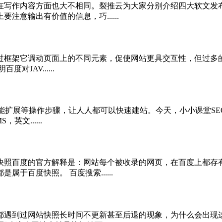
写作内容方面也大不相同。裂推云为大家分别介绍四大软文发布
意输出有价值的信息，巧......
语言，通过框架它调动页面上的不同元素，促使网站更具交互性，但
JAV......
能扩展等操作步骤，让人人都可以快速建站。今天，小小课堂SEO
英文......
照百度的官方解释是：网站每个被收录的网页，在百度上都存有
于百度快照。 百度搜索......
遇到过网站快照长时间不更新甚至后退的现象，为什么会出现这