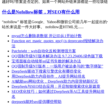
越好吗?答案是否定的。如果一个网站外链来源都是一些垃圾链那么
什么是Nofollow标签，对SEO有什么用
“nofollow” 标签是Google、Yahoo和微软公司前
站长来说是一件大好事。 nofollow是HTML元......
mysql怎么删除表数据 并让ID从1开始计数
Function get_magic_quotes_gpc() is deprecated报错解决办
法
Patchright：web自动化反检测增强方案
QQ强制升级NT版本解决办法 9.7.23.29406.绿色版下载
宝塔面板自动续签ssl证书失败的解决办法
QQ强制升级NT版本：一场用户被迫参与的”数字绑架”
DeepSeek驱动下搜索引擎优化有哪些变化
用DeepSeek助力内容创作，AI提升网站排名
AI赋能seo网站优化，DeepSeek助力内容营销新纪元
DeepSeek与SEO结合应用：开启智能搜索优化新篇章
SEO优化技巧：如何通过DeepSeek等AI工具提升网站排
名
deepseek能对seo提供哪些帮助