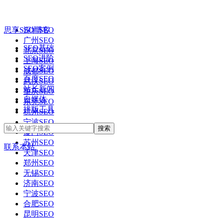
思享SEO博客
深圳SEO
广州SEO
SEO基础
北京SEO
SEO进阶
上海SEO
SEO案例
成都SEO
百度SEO
武汉SEO
站长新闻
重庆SEO
自媒体
东莞SEO
排版工具
杭州SEO
宁波SEO
厦门SEO
苏州SEO
联系本站
天津SEO
郑州SEO
无锡SEO
济南SEO
宁波SEO
合肥SEO
昆明SEO