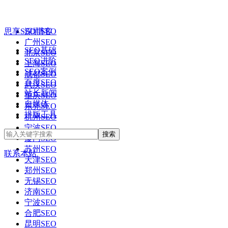
思享SEO博客
深圳SEO
广州SEO
SEO基础
北京SEO
SEO进阶
上海SEO
SEO案例
成都SEO
百度SEO
武汉SEO
站长新闻
重庆SEO
自媒体
东莞SEO
排版工具
杭州SEO
宁波SEO
厦门SEO
苏州SEO
联系本站
天津SEO
郑州SEO
无锡SEO
济南SEO
宁波SEO
合肥SEO
昆明SEO