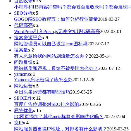
百度收录
x 25
小程序和H5内容冲突吗？都会被百度收录吗？都会展现
SEO分析
x 5
GOGO闯SEO教程五：如何分析行业流量
2019-03-27
代码高亮
x 2
WordPress引入Prism.js无冲突实现代码高亮
2022-03-01
搜索资源平台
x 9
网站管理员可以自己设定icon图标吗
2022-07-17
搜索量
x 2
有人恶意给我的网站刷流量怎么办？
2022-05-14
问题反馈
x 2
网站低质和违规，反馈不被受理怎么办？
2022-07-12
yzmcms
x 1
Yzmcms忘记密码了该怎么办
2021-12-26
网站运营
x 5
今日头条运营都有哪些技巧
2019-03-25
SEO工作
x 12
百度广告位调整对SEO排名影响
2019-03-26
标签优化
x 15
PC网页添加了其他meta标签会影响优化吗？
2022-07-04
换IP
x 4
网站服务器更换IP地址，对排名有什么影响？
2019-03-25