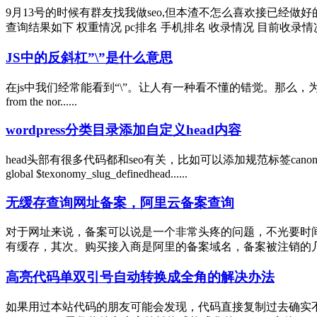
9月13号的时候有群友找我做seo,但本渣不怎么喜欢接已经
查询结果如下 权重情况 pc排名 手机排名 收录情况 目前收录情况比较
JS中的反斜杠”\”是什么意思
在js中我们经常能看到“\”。让人有一种看不懂的错觉。那么，为什么本来正常的
from the nor......
wordpress分类目录添加自定义head内容
head头部有很多代码都和seo有关，比如可以添加规范标签canonic
global $texonomy_slug_definedhead......
无缓存查询网址备案，阿里云备案查询
对于网址来说，备案可以说是一个非常头疼的问题，不光要时
有缓存，其次。购买接入商是阿里的备案域名，备案被注销的几率也会
高亮代码单双引号自动转换成全角的解决办法
如果用过本站代码的朋友可能会发现，代码直接复制过去确实不行