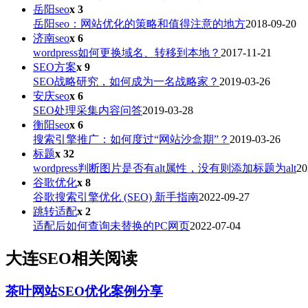
岳阳seo
x 3
岳阳seo：网站优化的策略和值得注意的地方
2018-09-20
济南seo
x 6
wordpress如何更换域名、转移到本地？
2017-11-21
SEO方案
x 9
SEO战略研究，如何成为一名战略家？
2019-03-26
安庆seo
x 6
SEO处理采集内容问答
2019-03-28
衡阳seo
x 6
搜索引擎推广：如何度过“网站沙盒期”？
2019-03-26
标题
x 32
wordpress判断图片是否有alt属性，没有则添加标题为alt
20
谷歌优化
x 8
谷歌搜索引擎优化 (SEO) 新手指南
2022-09-27
跳转适配
x 2
适配后如何查询未替换的PC网页
2022-07-04
大连SEO相关阅读
茶叶网站SEO优化案例分享