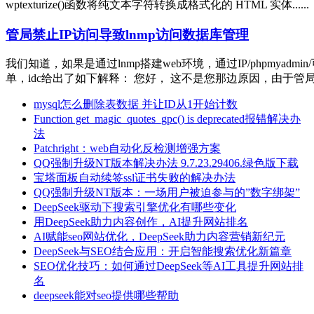
wptexturize()函数将纯文本字符转换成格式化的 HTML 实体......
管局禁止IP访问导致lnmp访问数据库管理
我们知道，如果是通过lnmp搭建web环境，通过IP/phpm
单，idc给出了如下解释： 您好， 这不是您那边原因，由于管局...
mysql怎么删除表数据 并让ID从1开始计数
Function get_magic_quotes_gpc() is deprecated报错解决办
法
Patchright：web自动化反检测增强方案
QQ强制升级NT版本解决办法 9.7.23.29406.绿色版下载
宝塔面板自动续签ssl证书失败的解决办法
QQ强制升级NT版本：一场用户被迫参与的”数字绑架”
DeepSeek驱动下搜索引擎优化有哪些变化
用DeepSeek助力内容创作，AI提升网站排名
AI赋能seo网站优化，DeepSeek助力内容营销新纪元
DeepSeek与SEO结合应用：开启智能搜索优化新篇章
SEO优化技巧：如何通过DeepSeek等AI工具提升网站排
名
deepseek能对seo提供哪些帮助