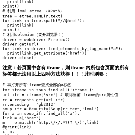
  print(link)

print()

# 利用 lxml.etree （XPath）

tree = etree.HTML(r.text)

for link in tree.xpath("//@href"):

  print(link)

print()

# 利用selenium（要开浏览器！）

driver = webdriver.Firefox()

driver.get(url)

for link in driver.find_elements_by_tag_name("a"):

  print(link.get_attribute("href"))

driver.close()
注意：若页面中含有 iframe，则 iframe 内所包含页面的所有
标签都无法用以上四种方法获得！！！此时则要：
# 再打开所有iframe查找全部的a标签

for iframe in soup.find_all('iframe'):

url_ifr = iframe['src'] # 取得当前iframe的src属性值 

rr = requests.get(url_ifr)

rr.encoding = 'gb2312'

soup_ifr = BeautifulSoup(rr.text,'lxml')

for a in soup_ifr.find_all('a'):

link = a['href']

m = re.match(r'http:\/\/.*?(?=\/)',link)

#print(link)

if m:
