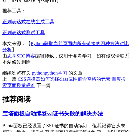
all_urls.add(m.group(0))
推荐工具：
正则表达式在线生成工具
正则表达式测试工具
本文来源：【
Python获取当前页面内所有链接的四种方法对比
分析
】
由
思享SEO博客
编辑转载，仅用于参考学习，如有侵权请联系
本站修改删除！
继续浏览有关
python
python学习
的文章
上一篇
CSS选择器如何选择class属性值含空格的元素
百度搜
索页面质量标准
下一篇
推荐阅读
宝塔面板自动续签ssl证书失败的解决办法
Baota面板已经设置了SSL证书的自动续订，但我记得它从未
成功。最近，我发现有些朋友也遇到了这个问题，所以我在论