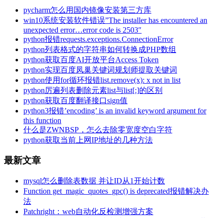
pycharm怎么用国内镜像安装第三方库
win10系统安装软件错误”The installer has encountered an
unexpected error…error code is 2503″
python报错requests.exceptions.ConnectionError
python列表格式的字符串如何转换成PHP数组
python获取百度AI开放平台Access Token
python实现百度凤巢关键词规划师提取关键词
python使用for循环报错list.remove(x): x not in list
python厉遍列表删除元素list与list[:]的区别
python获取百度翻译接口sign值
python3报错’encoding’ is an invalid keyword argument for
this function
什么是ZWNBSP，怎么去除零宽度空白字符
python获取当前上网IP地址的几种方法
最新文章
mysql怎么删除表数据 并让ID从1开始计数
Function get_magic_quotes_gpc() is deprecated报错解决办
法
Patchright：web自动化反检测增强方案