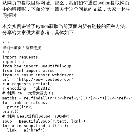
从网页中提取目标网址。那么，我们如何通过python提取网页
中的链接呢，下面分享一篇关于这个问题的文章，大家一起学
习探讨
本文实例讲述了Python获取当前页面内所有链接的四种方法。
分享给大家供大家参考，具体如下：
'''

得到当前页面所有连接

'''

import requests

import re

from bs4 import BeautifulSoup

from lxml import etree

from selenium import webdriver

url = 'http://www.testweb.com'

r = requests.get(url)

r.encoding = 'gb2312'

# 利用 re （太黄太暴力！）

matchs = re.findall(r"(?<=href=\").+?(?=\")|(?<=href=\'
for link in matchs:

  print(link)

print()

# 利用 BeautifulSoup4 （DOM树）

soup = BeautifulSoup(r.text,'lxml')

for a in soup.find_all('a'):

  link = a['href']
