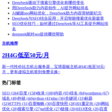
DeepSeek驱动下搜索引擎优化有哪些变化
用DeepSeek助力内容创作，AI提升网站排名
AI赋能seo网站优化，DeepSeek助力内容营销新纪元
DeepSeek与SEO结合应用：开启智能搜索优化新篇章
SEO优化技巧：如何通过DeepSeek等AI工具提升网站排
名
deepseek能对seo提供哪些帮助
主机推荐
2H4G低至50元/月
新一代性价比主机云服务器，宝塔面板主机4H4G低至50元/
月，更有虚拟主机签到免费兑换~
热门标签
SEO (184)
百度 (158)
收录 (100)
内容 (95)
排名 (84)
wordpress (67)
域名 (49)
外链 (44)
python (41)
php (36)
关键词 (33)
标题
(32)
HTTPS (31)
百度蜘蛛 (30)
百度快照 (28)
301重定向 (28)
网站
优化 (28)
搜索引擎 (27)
url优化 (27)
链接 (26)
SEO优化 (26)
百度