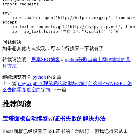
import requests

try:

    ip = load(urlopen('http://httpbin.org/ip', timeout=
except:

    ip_text = requests.get('http://myip.ipip.net', time
    ip = ip_text.lstrip("当前 IP：").split(" ")[0]
问题解决
如果想其他方式实现，可以自行搜索一下就有了
转载请注明：
思享SEO博客
»
python获取当前上网IP地址的几
种方法
继续浏览有关
python
的文章
上一篇
playwright实现鼠标拖动滑块功能
什么是ZWNBSP，怎
么去除零宽度空白字符
下一篇
推荐阅读
宝塔面板自动续签ssl证书失败的解决办法
Baota面板已经设置了SSL证书的自动续订，但我记得它从未