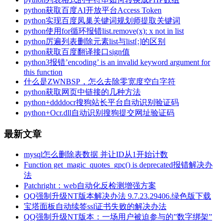
python获取百度AI开放平台Access Token
python实现百度凤巢关键词规划师提取关键词
python使用for循环报错list.remove(x): x not in list
python厉遍列表删除元素list与list[:]的区别
python获取百度翻译接口sign值
python3报错’encoding’ is an invalid keyword argument for
this function
什么是ZWNBSP，怎么去除零宽度空白字符
python获取网页中链接的几种方法
python+ddddocr搜狗站长平台自动识别验证码
python+Ocr.dll自动识别搜狗提交网址验证码
最新文章
mysql怎么删除表数据 并让ID从1开始计数
Function get_magic_quotes_gpc() is deprecated报错解决办
法
Patchright：web自动化反检测增强方案
QQ强制升级NT版本解决办法 9.7.23.29406.绿色版下载
宝塔面板自动续签ssl证书失败的解决办法
QQ强制升级NT版本：一场用户被迫参与的”数字绑架”