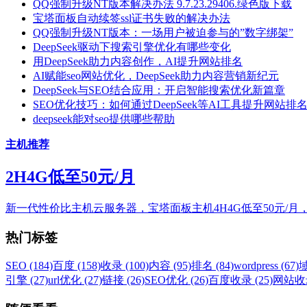
QQ强制升级NT版本解决办法 9.7.23.29406.绿色版下载
宝塔面板自动续签ssl证书失败的解决办法
QQ强制升级NT版本：一场用户被迫参与的”数字绑架”
DeepSeek驱动下搜索引擎优化有哪些变化
用DeepSeek助力内容创作，AI提升网站排名
AI赋能seo网站优化，DeepSeek助力内容营销新纪元
DeepSeek与SEO结合应用：开启智能搜索优化新篇章
SEO优化技巧：如何通过DeepSeek等AI工具提升网站排
deepseek能对seo提供哪些帮助
主机推荐
2H4G低至50元/月
新一代性价比主机云服务器，宝塔面板主机4H4G低至50元/月
热门标签
SEO (184)
百度 (158)
收录 (100)
内容 (95)
排名 (84)
wordpress (67)
域
引擎 (27)
url优化 (27)
链接 (26)
SEO优化 (26)
百度收录 (25)
网站收录