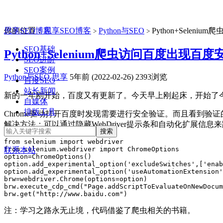
思享SEO博客
你的位置：
思享SEO博客
Python与SEO
Python+Sele
>
>
SEO基础
Python+Selenium爬虫访问百度出现
SEO进阶
SEO案例
Python与SEO
思享
5年前 (2022-02-26)
2393浏览
百度SEO
站长新闻
新的一年刚开始，百度又有更新了。今天早上刚起床，开始了
自媒体
排版工具
Chrome驱动打开百度时发现需要进行安全验证。而且看到验
解决方法：可以通过隐藏WebDriver提示条和自动化扩展信息
from selenium import webdriver

from selenium.webdriver import ChromeOptions

联系本站
option=ChromeOptions()

option.add_experimental_option('excludeSwitches',['enab
option.add_experimental_option('useAutomationExtension'
brw=webdriver.Chrome(options=option)

brw.execute_cdp_cmd("Page.addScriptToEvaluateOnNewDocum
brw.get("http://www.baidu.com")
注：学习之路永无止境，代码借鉴了爬虫相关的书籍。