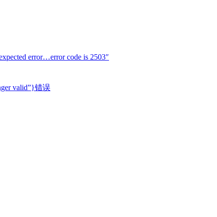
cted error…error code is 2503″
longer valid”}错误