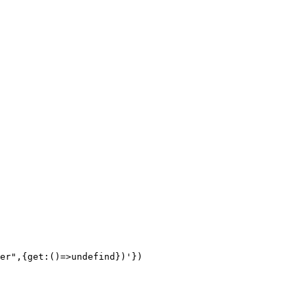
er",{get:()=>undefind})'})
