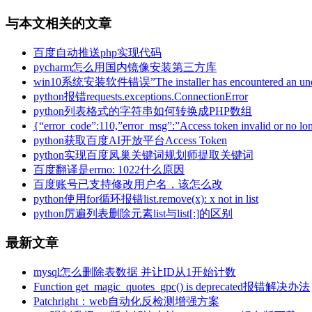
与本文相关的文章
百度自动推送php实现代码
pycharm怎么用国内镜像安装第三方库
win10系统安装软件错误”The installer has encountered an unexpe
python报错requests.exceptions.ConnectionError
python列表格式的字符串如何转换成PHP数组
{“error_code”:110,”error_msg”:”Access token invalid or no 
python获取百度AI开放平台Access Token
python实现百度凤巢关键词规划师提取关键词
百度翻译是errno: 1022什么原因
百度账号已支持修改用户名，该怎么改
python使用for循环报错list.remove(x): x not in list
python厉遍列表删除元素list与list[:]的区别
最新文章
mysql怎么删除表数据 并让ID从1开始计数
Function get_magic_quotes_gpc() is deprecated报错解决办法
Patchright：web自动化反检测增强方案