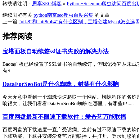
转载请注明：
思享SEO博客
»
Python+Selenium爬虫访
继续浏览有关
python
南京seo
爬虫
百度
采集
的文章
上一篇
“utf-8”和”utf8mb4″有什么区别，宝塔创建Mysql怎么选
推荐阅读
宝塔面板自动续签ssl证书失败的解决办法
Baota面板已经设置了SSL证书的自动续订，但我记得它从
有S...
DataForSeoBot是什么蜘蛛，封禁有什么影响
今天无意中看到一个蜘蛛快速爬取一个网站。蜘蛛程序的名称是 D
响很大，让我们看看DataForSeoBot蜘蛛在哪里，有哪些IP......
百度网盘最新不限速下载软件：爱奇艺万能联播
百度网盘的下载速度一直广受诟病。之前有过不限速下载的软
下载功能。下载并安装爱奇艺万能联播，并打开。登录到您的百度云