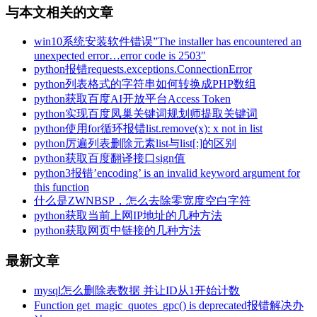
与本文相关的文章
win10系统安装软件错误”The installer has encountered an
unexpected error…error code is 2503″
python报错requests.exceptions.ConnectionError
python列表格式的字符串如何转换成PHP数组
python获取百度AI开放平台Access Token
python实现百度凤巢关键词规划师提取关键词
python使用for循环报错list.remove(x): x not in list
python厉遍列表删除元素list与list[:]的区别
python获取百度翻译接口sign值
python3报错’encoding’ is an invalid keyword argument for
this function
什么是ZWNBSP，怎么去除零宽度空白字符
python获取当前上网IP地址的几种方法
python获取网页中链接的几种方法
最新文章
mysql怎么删除表数据 并让ID从1开始计数
Function get_magic_quotes_gpc() is deprecated报错解决办