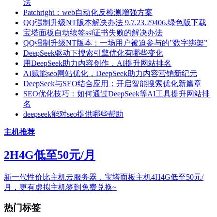
法
Patchright：web自动化反检测增强方案
QQ强制升级NT版本解决办法 9.7.23.29406.绿色版下载
宝塔面板自动续签ssl证书失败的解决办法
QQ强制升级NT版本：一场用户被迫参与的”数字绑架”
DeepSeek驱动下搜索引擎优化有哪些变化
用DeepSeek助力内容创作，AI提升网站排名
AI赋能seo网站优化，DeepSeek助力内容营销新纪元
DeepSeek与SEO结合应用：开启智能搜索优化新篇章
SEO优化技巧：如何通过DeepSeek等AI工具提升网站排
名
deepseek能对seo提供哪些帮助
主机推荐
2H4G低至50元/月
新一代性价比主机云服务器，宝塔面板主机4H4G低至50元/
月，更有虚拟主机签到免费兑换~
热门标签