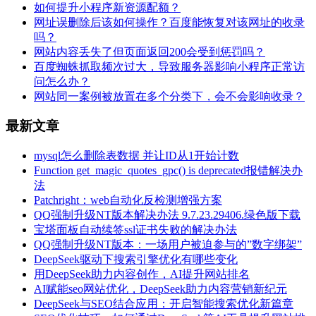
如何提升小程序新资源配额？
网址误删除后该如何操作？百度能恢复对该网址的收录
吗？
网站内容丢失了但页面返回200会受到惩罚吗？
百度蜘蛛抓取频次过大，导致服务器影响小程序正常访
问怎么办？
网站同一案例被放置在多个分类下，会不会影响收录？
最新文章
mysql怎么删除表数据 并让ID从1开始计数
Function get_magic_quotes_gpc() is deprecated报错解决办
法
Patchright：web自动化反检测增强方案
QQ强制升级NT版本解决办法 9.7.23.29406.绿色版下载
宝塔面板自动续签ssl证书失败的解决办法
QQ强制升级NT版本：一场用户被迫参与的”数字绑架”
DeepSeek驱动下搜索引擎优化有哪些变化
用DeepSeek助力内容创作，AI提升网站排名
AI赋能seo网站优化，DeepSeek助力内容营销新纪元
DeepSeek与SEO结合应用：开启智能搜索优化新篇章