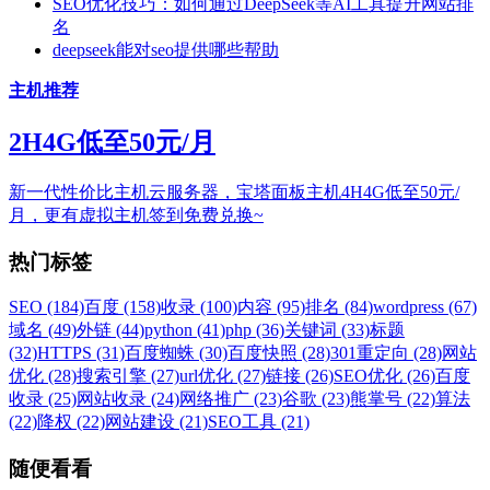
SEO优化技巧：如何通过DeepSeek等AI工具提升网站排
名
deepseek能对seo提供哪些帮助
主机推荐
2H4G低至50元/月
新一代性价比主机云服务器，宝塔面板主机4H4G低至50元/
月，更有虚拟主机签到免费兑换~
热门标签
SEO (184)
百度 (158)
收录 (100)
内容 (95)
排名 (84)
wordpress (67)
域名 (49)
外链 (44)
python (41)
php (36)
关键词 (33)
标题
(32)
HTTPS (31)
百度蜘蛛 (30)
百度快照 (28)
301重定向 (28)
网站
优化 (28)
搜索引擎 (27)
url优化 (27)
链接 (26)
SEO优化 (26)
百度
收录 (25)
网站收录 (24)
网络推广 (23)
谷歌 (23)
熊掌号 (22)
算法
(22)
降权 (22)
网站建设 (21)
SEO工具 (21)
随便看看