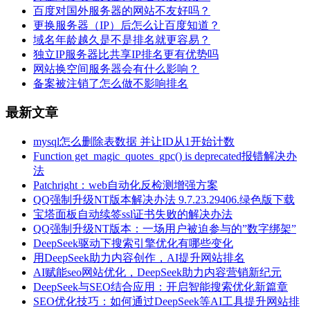
百度对国外服务器的网站不友好吗？
更换服务器（IP）后怎么让百度知道？
域名年龄越久是不是排名就更容易？
独立IP服务器比共享IP排名更有优势吗
网站换空间服务器会有什么影响？
备案被注销了怎么做不影响排名
最新文章
mysql怎么删除表数据 并让ID从1开始计数
Function get_magic_quotes_gpc() is deprecated报错解决办
法
Patchright：web自动化反检测增强方案
QQ强制升级NT版本解决办法 9.7.23.29406.绿色版下载
宝塔面板自动续签ssl证书失败的解决办法
QQ强制升级NT版本：一场用户被迫参与的”数字绑架”
DeepSeek驱动下搜索引擎优化有哪些变化
用DeepSeek助力内容创作，AI提升网站排名
AI赋能seo网站优化，DeepSeek助力内容营销新纪元
DeepSeek与SEO结合应用：开启智能搜索优化新篇章
SEO优化技巧：如何通过DeepSeek等AI工具提升网站排