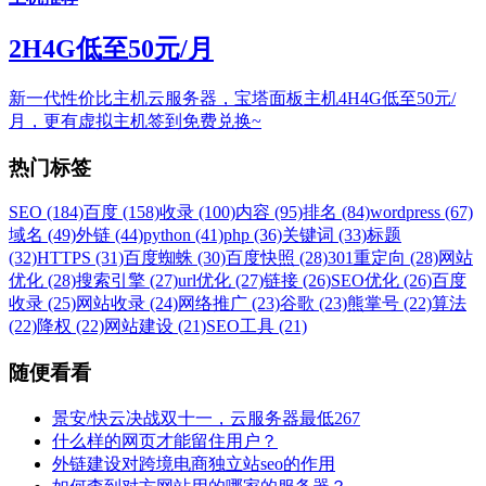
2H4G低至50元/月
新一代性价比主机云服务器，宝塔面板主机4H4G低至50元/
月，更有虚拟主机签到免费兑换~
热门标签
SEO (184)
百度 (158)
收录 (100)
内容 (95)
排名 (84)
wordpress (67)
域名 (49)
外链 (44)
python (41)
php (36)
关键词 (33)
标题
(32)
HTTPS (31)
百度蜘蛛 (30)
百度快照 (28)
301重定向 (28)
网站
优化 (28)
搜索引擎 (27)
url优化 (27)
链接 (26)
SEO优化 (26)
百度
收录 (25)
网站收录 (24)
网络推广 (23)
谷歌 (23)
熊掌号 (22)
算法
(22)
降权 (22)
网站建设 (21)
SEO工具 (21)
随便看看
景安/快云决战双十一，云服务器最低267
什么样的网页才能留住用户？
外链建设对跨境电商独立站seo的作用