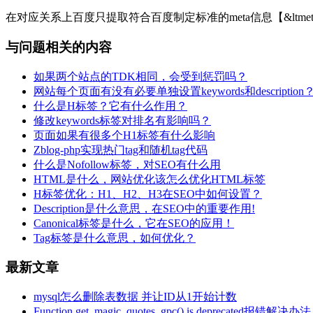
在对应关系上百度只提取符合百度制定标准的meta信息【&ltmeta http-equiv="m
与问题相关的内容
如果两个站点的TDK相同，会受到惩罚吗？
网站每个页面有没有必要单独设置keywords和description
什么是H标签？它有什么作用？
修改keywords标签对排名有影响吗？
页面如果有很多个H1标签有什么影响
Zblog-php实现热门tag和随机tag代码
什么是Nofollow标签，对SEO有什么用
HTML是什么，网站优化该怎么优化HTML标签
H标签优化：H1、H2、H3在SEO中如何设置？
Description是什么意思，在SEO中的重要作用!
Canonical标签是什么，它在SEO的应用！
Tag标签是什么意思，如何优化？
最新文章
mysql怎么删除表数据 并让ID从1开始计数
Function get_magic_quotes_gpc() is deprecated报错解决办法