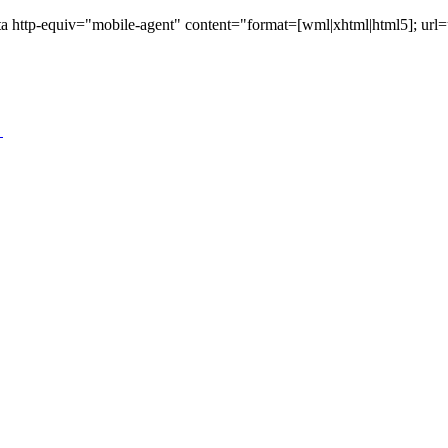
obile-agent" content="format=[wml|xhtml|html5]; u
？