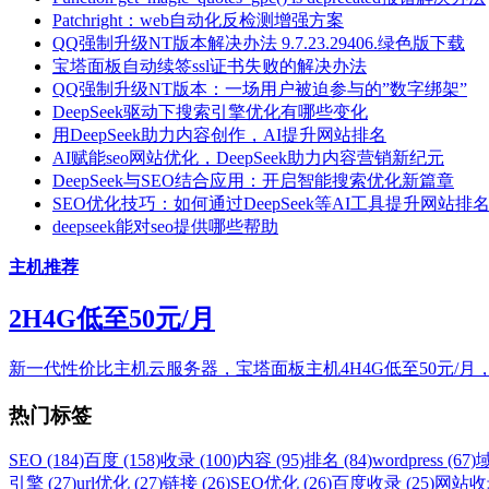
Patchright：web自动化反检测增强方案
QQ强制升级NT版本解决办法 9.7.23.29406.绿色版下载
宝塔面板自动续签ssl证书失败的解决办法
QQ强制升级NT版本：一场用户被迫参与的”数字绑架”
DeepSeek驱动下搜索引擎优化有哪些变化
用DeepSeek助力内容创作，AI提升网站排名
AI赋能seo网站优化，DeepSeek助力内容营销新纪元
DeepSeek与SEO结合应用：开启智能搜索优化新篇章
SEO优化技巧：如何通过DeepSeek等AI工具提升网站排
deepseek能对seo提供哪些帮助
主机推荐
2H4G低至50元/月
新一代性价比主机云服务器，宝塔面板主机4H4G低至50元/月
热门标签
SEO (184)
百度 (158)
收录 (100)
内容 (95)
排名 (84)
wordpress (67)
域
引擎 (27)
url优化 (27)
链接 (26)
SEO优化 (26)
百度收录 (25)
网站收录