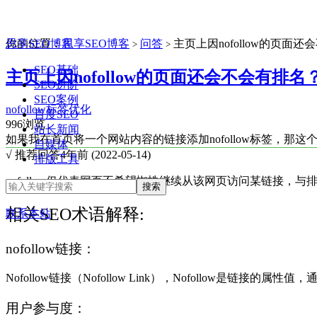
思享SEO博客
你的位置：
思享SEO博客
问答
主页上因nofollow的页面
>
>
SEO基础
主页上因nofollow的页面还会不会有排名
SEO进阶
SEO案例
nofollow
标签优化
百度SEO
996浏览
站长新闻
如果我在首页将一个网站内容的链接添加nofollow标签，那这
自媒体
√ 推荐回答
4年前 (2022-05-14)
排版工具
nofollow仅代表网页不希望蜘蛛继续从该网页访问某链接，
相关SEO术语解释:
联系本站
nofollow链接：
Nofollow链接（Nofollow Link），Nofollow
用户参与度：