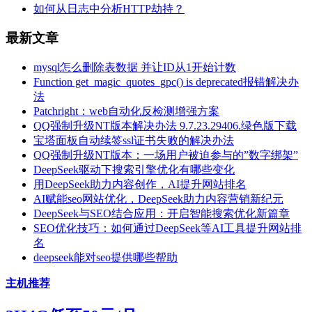
如何从日志中分析HTTP劫持？
最新文章
mysql怎么删除表数据 并让ID从1开始计数
Function get_magic_quotes_gpc() is deprecated报错解决办
法
Patchright：web自动化反检测增强方案
QQ强制升级NT版本解决办法 9.7.23.29406.绿色版下载
宝塔面板自动续签ssl证书失败的解决办法
QQ强制升级NT版本：一场用户被迫参与的”数字绑架”
DeepSeek驱动下搜索引擎优化有哪些变化
用DeepSeek助力内容创作，AI提升网站排名
AI赋能seo网站优化，DeepSeek助力内容营销新纪元
DeepSeek与SEO结合应用：开启智能搜索优化新篇章
SEO优化技巧：如何通过DeepSeek等AI工具提升网站排
名
deepseek能对seo提供哪些帮助
主机推荐