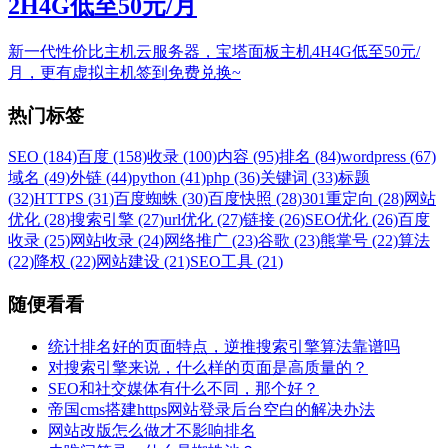
2H4G低至50元/月
新一代性价比主机云服务器，宝塔面板主机4H4G低至50元/
月，更有虚拟主机签到免费兑换~
热门标签
SEO (184)
百度 (158)
收录 (100)
内容 (95)
排名 (84)
wordpress (67)
域名 (49)
外链 (44)
python (41)
php (36)
关键词 (33)
标题
(32)
HTTPS (31)
百度蜘蛛 (30)
百度快照 (28)
301重定向 (28)
网站
优化 (28)
搜索引擎 (27)
url优化 (27)
链接 (26)
SEO优化 (26)
百度
收录 (25)
网站收录 (24)
网络推广 (23)
谷歌 (23)
熊掌号 (22)
算法
(22)
降权 (22)
网站建设 (21)
SEO工具 (21)
随便看看
统计排名好的页面特点，逆推搜索引擎算法靠谱吗
对搜索引擎来说，什么样的页面是高质量的？
SEO和社交媒体有什么不同，那个好？
帝国cms搭建https网站登录后台空白的解决办法
网站改版怎么做才不影响排名