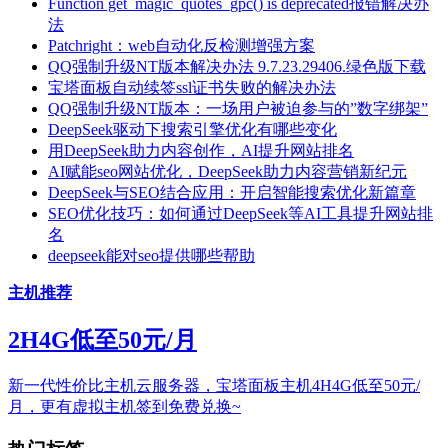
Function get_magic_quotes_gpc() is deprecated报错解决办
法
Patchright：web自动化反检测增强方案
QQ强制升级NT版本解决办法 9.7.23.29406.绿色版下载
宝塔面板自动续签ssl证书失败的解决办法
QQ强制升级NT版本：一场用户被迫参与的”数字绑架”
DeepSeek驱动下搜索引擎优化有哪些变化
用DeepSeek助力内容创作，AI提升网站排名
AI赋能seo网站优化，DeepSeek助力内容营销新纪元
DeepSeek与SEO结合应用：开启智能搜索优化新篇章
SEO优化技巧：如何通过DeepSeek等AI工具提升网站排
名
deepseek能对seo提供哪些帮助
主机推荐
2H4G低至50元/月
新一代性价比主机云服务器，宝塔面板主机4H4G低至50元/
月，更有虚拟主机签到免费兑换~