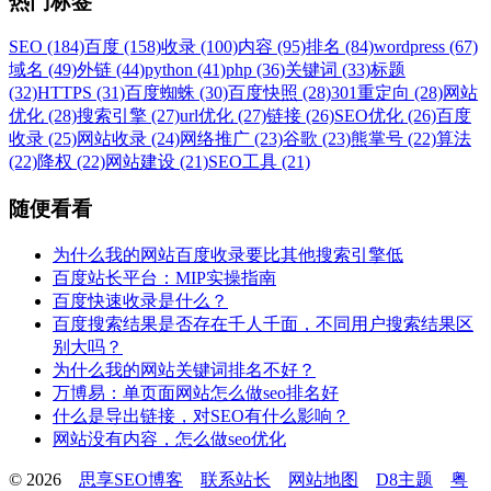
热门标签
SEO (184)
百度 (158)
收录 (100)
内容 (95)
排名 (84)
wordpress (67)
域名 (49)
外链 (44)
python (41)
php (36)
关键词 (33)
标题
(32)
HTTPS (31)
百度蜘蛛 (30)
百度快照 (28)
301重定向 (28)
网站
优化 (28)
搜索引擎 (27)
url优化 (27)
链接 (26)
SEO优化 (26)
百度
收录 (25)
网站收录 (24)
网络推广 (23)
谷歌 (23)
熊掌号 (22)
算法
(22)
降权 (22)
网站建设 (21)
SEO工具 (21)
随便看看
为什么我的网站百度收录要比其他搜索引擎低
百度站长平台：MIP实操指南
百度快速收录是什么？
百度搜索结果是否存在千人千面，不同用户搜索结果区
别大吗？
为什么我的网站关键词排名不好？
万博易：单页面网站怎么做seo排名好
什么是导出链接，对SEO有什么影响？
网站没有内容，怎么做seo优化
© 2026
思享SEO博客
联系站长
网站地图
D8主题
粤