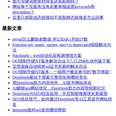
如今关键词密度对排名还有影响吗？
网站每个页面有没有必要单独设置keywords和
description？
百度只抓取动态链接却不抓取静态链接是怎么回事
最新文章
mysql怎么删除表数据 并让ID从1开始计数
Function get_magic_quotes_gpc() is deprecated报错解决办
法
Patchright：web自动化反检测增强方案
QQ强制升级NT版本解决办法 9.7.23.29406.绿色版下载
宝塔面板自动续签ssl证书失败的解决办法
QQ强制升级NT版本：一场用户被迫参与的”数字绑架”
DeepSeek驱动下搜索引擎优化有哪些变化
用DeepSeek助力内容创作，AI提升网站排名
AI赋能seo网站优化，DeepSeek助力内容营销新纪元
DeepSeek与SEO结合应用：开启智能搜索优化新篇章
SEO优化技巧：如何通过DeepSeek等AI工具提升网站排
名
deepseek能对seo提供哪些帮助