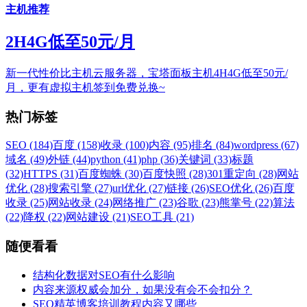
主机推荐
2H4G低至50元/月
新一代性价比主机云服务器，宝塔面板主机4H4G低至50元/
月，更有虚拟主机签到免费兑换~
热门标签
SEO (184)
百度 (158)
收录 (100)
内容 (95)
排名 (84)
wordpress (67)
域名 (49)
外链 (44)
python (41)
php (36)
关键词 (33)
标题
(32)
HTTPS (31)
百度蜘蛛 (30)
百度快照 (28)
301重定向 (28)
网站
优化 (28)
搜索引擎 (27)
url优化 (27)
链接 (26)
SEO优化 (26)
百度
收录 (25)
网站收录 (24)
网络推广 (23)
谷歌 (23)
熊掌号 (22)
算法
(22)
降权 (22)
网站建设 (21)
SEO工具 (21)
随便看看
结构化数据对SEO有什么影响
内容来源权威会加分，如果没有会不会扣分？
SEO精英博客培训教程内容又哪些