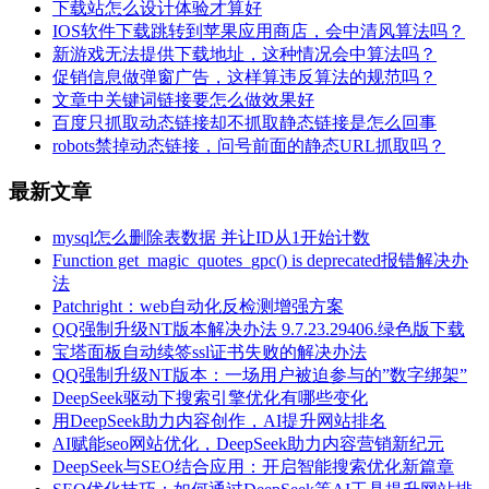
下载站怎么设计体验才算好
IOS软件下载跳转到苹果应用商店，会中清风算法吗？
新游戏无法提供下载地址，这种情况会中算法吗？
促销信息做弹窗广告，这样算违反算法的规范吗？
文章中关键词链接要怎么做效果好
百度只抓取动态链接却不抓取静态链接是怎么回事
robots禁掉动态链接，问号前面的静态URL抓取吗？
最新文章
mysql怎么删除表数据 并让ID从1开始计数
Function get_magic_quotes_gpc() is deprecated报错解决办
法
Patchright：web自动化反检测增强方案
QQ强制升级NT版本解决办法 9.7.23.29406.绿色版下载
宝塔面板自动续签ssl证书失败的解决办法
QQ强制升级NT版本：一场用户被迫参与的”数字绑架”
DeepSeek驱动下搜索引擎优化有哪些变化
用DeepSeek助力内容创作，AI提升网站排名
AI赋能seo网站优化，DeepSeek助力内容营销新纪元
DeepSeek与SEO结合应用：开启智能搜索优化新篇章