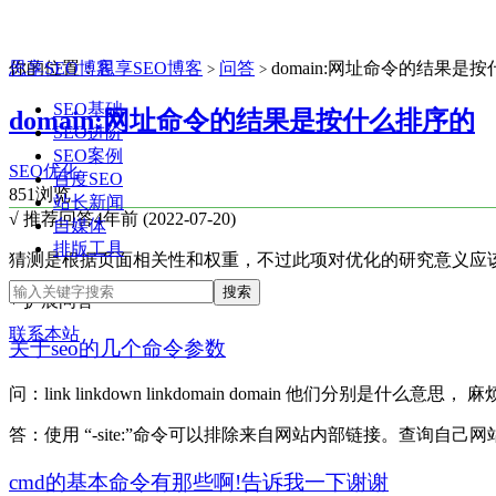
思享SEO博客
你的位置：
思享SEO博客
问答
domain:网址命令的结果是
>
>
SEO基础
domain:网址命令的结果是按什么排序的
SEO进阶
SEO案例
SEO优化
百度SEO
851浏览
站长新闻
√ 推荐回答
4年前 (2022-07-20)
自媒体
排版工具
猜测是根据页面相关性和权重，不过此项对优化的研究意义应
+ 扩展问答
联系本站
关于seo的几个命令参数
问：link linkdown linkdomain domain 他们分别是什么意思，
答：使用 “-site:”命令可以排除来自网站内部链接。查询自己网站的
cmd的基本命令有那些啊!告诉我一下谢谢