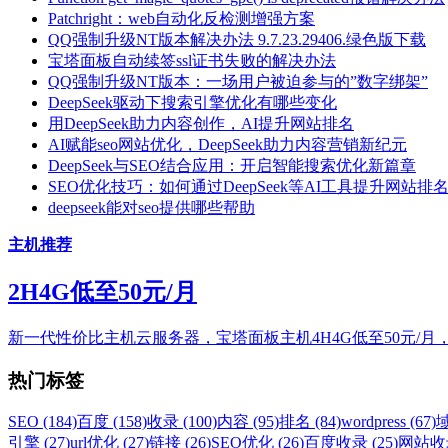
Patchright：web自动化反检测增强方案
QQ强制升级NT版本解决办法 9.7.23.29406.绿色版下载
宝塔面板自动续签ssl证书失败的解决办法
QQ强制升级NT版本：一场用户被迫参与的”数字绑架”
DeepSeek驱动下搜索引擎优化有哪些变化
用DeepSeek助力内容创作，AI提升网站排名
AI赋能seo网站优化，DeepSeek助力内容营销新纪元
DeepSeek与SEO结合应用：开启智能搜索优化新篇章
SEO优化技巧：如何通过DeepSeek等AI工具提升网站排
deepseek能对seo提供哪些帮助
主机推荐
2H4G低至50元/月
新一代性价比主机云服务器，宝塔面板主机4H4G低至50元/月
热门标签
SEO (184)
百度 (158)
收录 (100)
内容 (95)
排名 (84)
wordpress (67)
域
引擎 (27)
url优化 (27)
链接 (26)
SEO优化 (26)
百度收录 (25)
网站收录