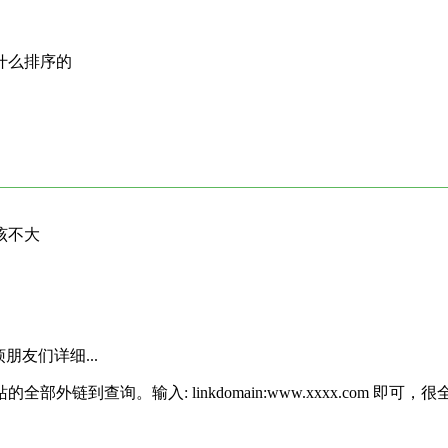
按什么排序的
该不大
 麻烦朋友们详细...
全部外链到查询。输入: linkdomain:www.xxxx.com 