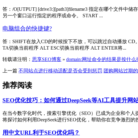
答：/O[UTPUT] [drive3:][path3]filenam
另一个窗口运行指定的程序或命令。 START ...
电脑组合的快捷键?
答：SHIFT在放入CD的时候按下不放，可以跳过自动播放 CD。在
TA切换当前程序 ALT ESC切换当前程序 ALT ENTER将...
转载请注明：
思享SEO博客
»
domain:网址命令的结果是按什
上一篇
不同站点进行移动适配是否会受到惩罚
团购网站过期的
推荐阅读
SEO优化技巧：如何通过DeepSeek等AI工具提升网
在当今数字化时代，搜索引擎优化（SEO）已成为企业和个人提升
将探讨如何利用DeepSeek进行SEO优化，帮助你在竞争激烈的搜索引
用中文URL利于SEO优化吗？