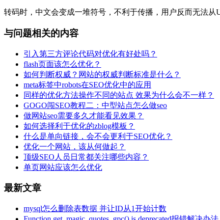
转码时，中文会变成一堆符号，不利于传播，用户反而无法从UR
与问题相关的内容
引入第三方评论代码对优化有好处吗？
flash页面该怎么优化？
如何判断权威？网站的权威判断标准是什么？
meta标签中robots在SEO优化中的应用
同样的优化方法操作不同的站点 效果为什么会不一样？
GOGO闯SEO教程二：中型站点怎么做seo
做网站seo需要多久才能看见效果？
如何选择利于优化的zblog模板？
什么是单向链接，会不会更利于SEO优化？
优化一个网站，该从何做起？
顶级SEO人员日常都关注哪些内容？
单页网站应该怎么优化
最新文章
mysql怎么删除表数据 并让ID从1开始计数
Function get_magic_quotes_gpc() is deprecated报错解决办法