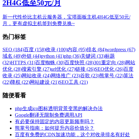
2H4G低至50元/月
新一代性价比主机云服务器，宝塔面板主机4H4G低至50元/
月，更有虚拟主机签到免费兑换~
热门标签
SEO (184)
百度 (158)
收录 (100)
内容 (95)
排名 (84)
wordpress (67)
域名 (49)
外链 (44)
python (41)
php (36)
关键词 (33)
标题
(32)
HTTPS (31)
百度蜘蛛 (30)
百度快照 (28)
301重定向 (28)
网站
优化 (28)
搜索引擎 (27)
url优化 (27)
链接 (26)
SEO优化 (26)
百度
收录 (25)
网站收录 (24)
网络推广 (23)
谷歌 (23)
熊掌号 (22)
算法
(22)
降权 (22)
网站建设 (21)
SEO工具 (21)
随便看看
php生成ico图标透明背景变黑的解决办法
Google翻译无限制免费调用API
有必要保持固定的内容更新频率吗？
熊掌号指南：如何提升内容价值分？
百度有免费的CDN加速功能，这个对收录排名有好处