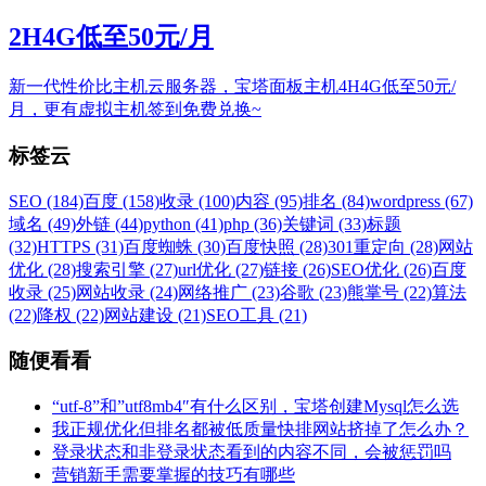
2H4G低至50元/月
新一代性价比主机云服务器，宝塔面板主机4H4G低至50元/
月，更有虚拟主机签到免费兑换~
标签云
SEO (184)
百度 (158)
收录 (100)
内容 (95)
排名 (84)
wordpress (67)
域名 (49)
外链 (44)
python (41)
php (36)
关键词 (33)
标题
(32)
HTTPS (31)
百度蜘蛛 (30)
百度快照 (28)
301重定向 (28)
网站
优化 (28)
搜索引擎 (27)
url优化 (27)
链接 (26)
SEO优化 (26)
百度
收录 (25)
网站收录 (24)
网络推广 (23)
谷歌 (23)
熊掌号 (22)
算法
(22)
降权 (22)
网站建设 (21)
SEO工具 (21)
随便看看
“utf-8”和”utf8mb4″有什么区别，宝塔创建Mysql怎么选
我正规优化但排名都被低质量快排网站挤掉了怎么办？
登录状态和非登录状态看到的内容不同，会被惩罚吗
营销新手需要掌握的技巧有哪些