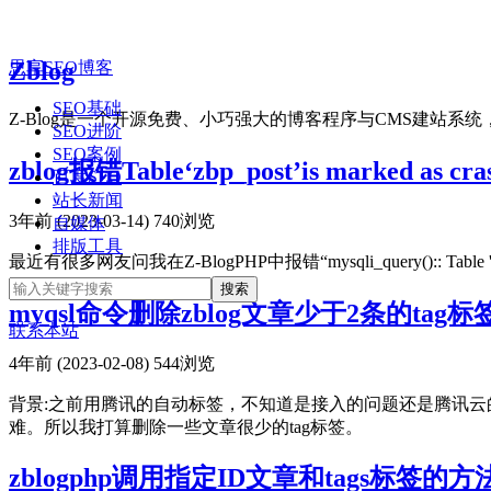
Zblog
思享SEO博客
SEO基础
Z-Blog是一个开源免费、小巧强大的博客程序与CMS建站系统，
SEO进阶
SEO案例
zblog报错Table‘zbp_post’is marked as cras
百度SEO
站长新闻
3年前 (2023-03-14)
740浏览
自媒体
排版工具
最近有很多网友问我在Z-BlogPHP中报错“mysqli_query():: Table '
myqsl命令删除zblog文章少于2条的tag标
联系本站
4年前 (2023-02-08)
544浏览
背景:之前用腾讯的自动标签，不知道是接入的问题还是腾讯云
难。所以我打算删除一些文章很少的tag标签。
zblogphp调用指定ID文章和tags标签的方