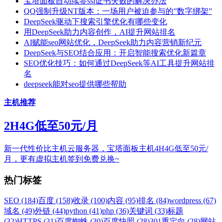
宝塔面板自动续签ssl证书失败的解决办法
QQ强制升级NT版本：一场用户被迫参与的”数字绑架”
DeepSeek驱动下搜索引擎优化有哪些变化
用DeepSeek助力内容创作，AI提升网站排名
AI赋能seo网站优化，DeepSeek助力内容营销新纪元
DeepSeek与SEO结合应用：开启智能搜索优化新篇章
SEO优化技巧：如何通过DeepSeek等AI工具提升网站排
名
deepseek能对seo提供哪些帮助
主机推荐
2H4G低至50元/月
新一代性价比主机云服务器，宝塔面板主机4H4G低至50元/
月，更有虚拟主机签到免费兑换~
热门标签
SEO (184)
百度 (158)
收录 (100)
内容 (95)
排名 (84)
wordpress (67)
域名 (49)
外链 (44)
python (41)
php (36)
关键词 (33)
标题
(32)
HTTPS (31)
百度蜘蛛 (30)
百度快照 (28)
301重定向 (28)
网站