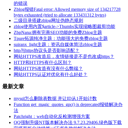
的错误
Zblog报错Fatal error: Allowed memory size of 134217728
bytes exhausted (tried to allocate 133431312 bytes)
二级目录搭建zblog网址伪静态规则
zblog使用内置$article->Thumbs实现缩略图裁剪功能
ZbpNana:拥有完善SEO功能的免费Zblog主题
Tpure拓源纯净主题：功能强大的免费zblog主题
suiranx_light主题：资讯自媒体简洁zblog主题
http与https协议头是否影响适配？
网站HTTPS改造后，友情链接是不是也改成https？
HTTP和HTTPS有什么区别？
网站HTTPS改造有没有什么弊端？
网站HTTPS认证对优化有什么好处？
最新文章
mysql怎么删除表数据 并让ID从1开始计数
Function get_magic_quotes_gpc() is deprecated报错解决办
法
Patchright：web自动化反检测增强方案
QQ强制升级NT版本解决办法 9.7.23.29406.绿色版下载