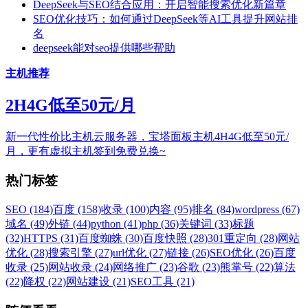
DeepSeek与SEO结合应用：开启智能搜索优化新篇章
SEO优化技巧：如何通过DeepSeek等AI工具提升网站排
名
deepseek能对seo提供哪些帮助
主机推荐
2H4G低至50元/月
新一代性价比主机云服务器，宝塔面板主机4H4G低至50元/
月，更有虚拟主机签到免费兑换~
热门标签
SEO (184)
百度 (158)
收录 (100)
内容 (95)
排名 (84)
wordpress (67)
域名 (49)
外链 (44)
python (41)
php (36)
关键词 (33)
标题
(32)
HTTPS (31)
百度蜘蛛 (30)
百度快照 (28)
301重定向 (28)
网站
优化 (28)
搜索引擎 (27)
url优化 (27)
链接 (26)
SEO优化 (26)
百度
收录 (25)
网站收录 (24)
网络推广 (23)
谷歌 (23)
熊掌号 (22)
算法
(22)
降权 (22)
网站建设 (21)
SEO工具 (21)