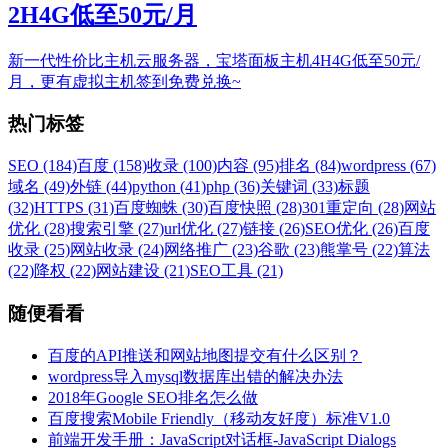
2H4G低至50元/月
新一代性价比主机云服务器，宝塔面板主机4H4G低至50元/
月，更有虚拟主机签到免费兑换~
热门标签
SEO (184)
百度 (158)
收录 (100)
内容 (95)
排名 (84)
wordpress (67)
域名 (49)
外链 (44)
python (41)
php (36)
关键词 (33)
标题
(32)
HTTPS (31)
百度蜘蛛 (30)
百度快照 (28)
301重定向 (28)
网站
优化 (28)
搜索引擎 (27)
url优化 (27)
链接 (26)
SEO优化 (26)
百度
收录 (25)
网站收录 (24)
网络推广 (23)
谷歌 (23)
熊掌号 (22)
算法
(22)
降权 (22)
网站建设 (21)
SEO工具 (21)
随便看看
百度的API推送和网站地图提交有什么区别？
wordpress导入mysql数据库出错的解决办法
2018年Google SEO排名怎么做
百度搜索Mobile Friendly（移动友好度）标准V1.0
前端开发手册：JavaScript对话框-JavaScript Dialogs