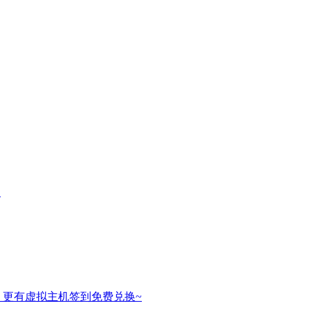
名
，更有虚拟主机签到免费兑换~