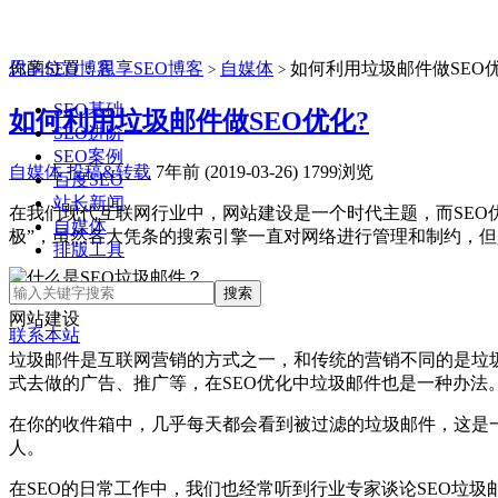
思享SEO博客
你的位置：
思享SEO博客
自媒体
如何利用垃圾邮件做SEO优
>
>
SEO基础
如何利用垃圾邮件做SEO优化?
SEO进阶
SEO案例
自媒体
投稿&转载
7年前 (2019-03-26)
1799浏览
百度SEO
站长新闻
在我们现代互联网行业中，网站建设是一个时代主题，而SEO
自媒体
极”，虽然各大凭条的搜索引擎一直对网络进行管理和制约，但
排版工具
网站建设
联系本站
垃圾邮件是互联网营销的方式之一，和传统的营销不同的是垃
式去做的广告、推广等，在SEO优化中垃圾邮件也是一种办法
在你的收件箱中，几乎每天都会看到被过滤的垃圾邮件，这是
人。
在SEO的日常工作中，我们也经常听到行业专家谈论SEO垃