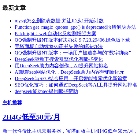
最新文章
mysql怎么删除表数据 并让ID从1开始计数
Function get_magic_quotes_gpc() is deprecated报错解决办法
Patchright：web自动化反检测增强方案
QQ强制升级NT版本解决办法 9.7.23.29406.绿色版下载
宝塔面板自动续签ssl证书失败的解决办法
QQ强制升级NT版本：一场用户被迫参与的”数字绑架”
DeepSeek驱动下搜索引擎优化有哪些变化
用DeepSeek助力内容创作，AI提升网站排名
AI赋能seo网站优化，DeepSeek助力内容营销新纪元
DeepSeek与SEO结合应用：开启智能搜索优化新篇章
SEO优化技巧：如何通过DeepSeek等AI工具提升网站排
deepseek能对seo提供哪些帮助
主机推荐
2H4G低至50元/月
新一代性价比主机云服务器，宝塔面板主机4H4G低至50元/月