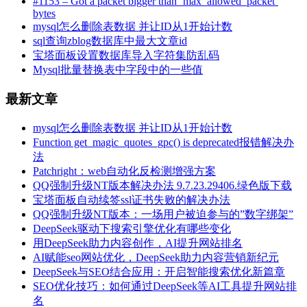
#1153 – Got a packet bigger than ‘max_allowed_packet’
bytes
mysql怎么删除表数据 并让ID从1开始计数
sql查询zblog数据库中最大文章id
宝塔面板设置数据库导入字符集防乱码
Mysql批量替换表中字段中的一些值
最新文章
mysql怎么删除表数据 并让ID从1开始计数
Function get_magic_quotes_gpc() is deprecated报错解决办
法
Patchright：web自动化反检测增强方案
QQ强制升级NT版本解决办法 9.7.23.29406.绿色版下载
宝塔面板自动续签ssl证书失败的解决办法
QQ强制升级NT版本：一场用户被迫参与的”数字绑架”
DeepSeek驱动下搜索引擎优化有哪些变化
用DeepSeek助力内容创作，AI提升网站排名
AI赋能seo网站优化，DeepSeek助力内容营销新纪元
DeepSeek与SEO结合应用：开启智能搜索优化新篇章
SEO优化技巧：如何通过DeepSeek等AI工具提升网站排
名