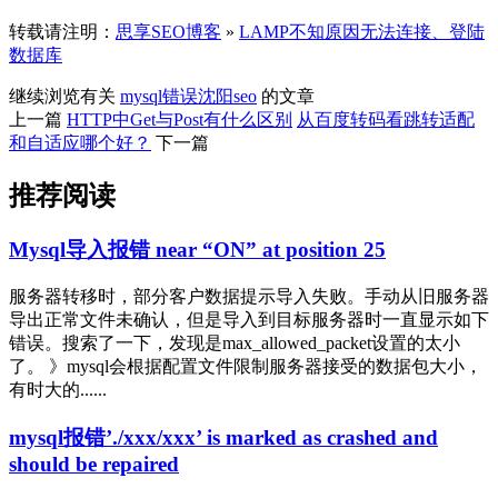
转载请注明：
思享SEO博客
»
LAMP不知原因无法连接、登陆
数据库
继续浏览有关
mysql错误
沈阳seo
的文章
上一篇
HTTP中Get与Post有什么区别
从百度转码看跳转适配
和自适应哪个好？
下一篇
推荐阅读
Mysql导入报错 near “ON” at position 25
服务器转移时，部分客户数据提示导入失败。手动从旧服务器
导出正常文件未确认，但是导入到目标服务器时一直显示如下
错误。搜索了一下，发现是max_allowed_pa​​cket设置的太小
了。 》mysql会根据配置文件限制服务器接受的数据包大小，
有时大的......
mysql报错’./xxx/xxx’ is marked as crashed and
should be repaired