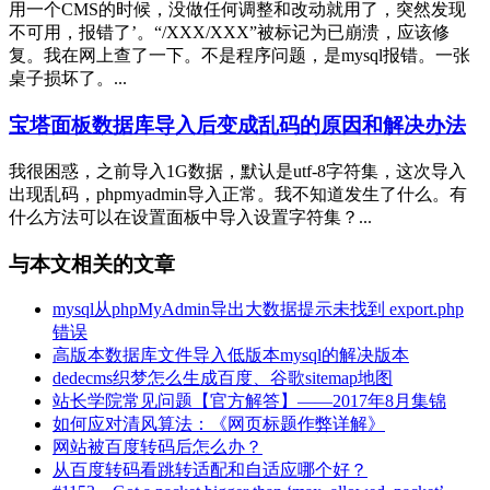
用一个CMS的时候，没做任何调整和改动就用了，突然发现
不可用，报错了’。“/XXX/XXX”被标记为已崩溃，应该修
复。我在网上查了一下。不是程序问题，是mysql报错。一张
桌子损坏了。...
宝塔面板数据库导入后变成乱码的原因和解决办法
我很困惑，之前导入1G数据，默认是utf-8字符集，这次导入
出现乱码，phpmyadmin导入正常。我不知道发生了什么。有
什么方法可以在设置面板中导入设置字符集？...
与本文相关的文章
mysql从phpMyAdmin导出大数据提示未找到 export.php
错误
高版本数据库文件导入低版本mysql的解决版本
dedecms织梦怎么生成百度、谷歌sitemap地图
站长学院常见问题【官方解答】——2017年8月集锦
如何应对清风算法：《网页标题作弊详解》
网站被百度转码后怎么办？
从百度转码看跳转适配和自适应哪个好？