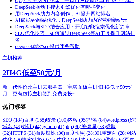
QQ强制升级NT版本：一场用户被迫参与的”数字绑架”
DeepSeek驱动下搜索引擎优化有哪些变化
用DeepSeek助力内容创作，AI提升网站排名
AI赋能seo网站优化，DeepSeek助力内容营销新纪元
DeepSeek与SEO结合应用：开启智能搜索优化新篇章
SEO优化技巧：如何通过DeepSeek等AI工具提升网站排
名
deepseek能对seo提供哪些帮助
主机推荐
2H4G低至50元/月
新一代性价比主机云服务器，宝塔面板主机4H4G低至50元/
月，更有虚拟主机签到免费兑换~
热门标签
SEO (184)
百度 (158)
收录 (100)
内容 (95)
排名 (84)
wordpress (67)
域名 (49)
外链 (44)
python (41)
php (36)
关键词 (33)
标题
(32)
HTTPS (31)
百度蜘蛛 (30)
百度快照 (28)
301重定向 (28)
网站
优化 (28)
搜索引擎 (27)
url优化 (27)
链接 (26)
SEO优化 (26)
百度