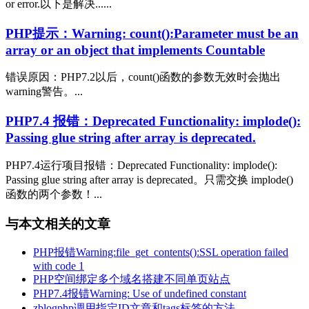
or error.以下是解决......
PHP提示：Warning: count():Parameter must be an
array or an object that implements Countable
错误原因：PHP7.2以后，count()函数的参数无效时会抛出
warning警告。...
PHP7.4 报错：Deprecated Functionality: implode():
Passing glue string after array is deprecated.
PHP7.4运行项目报错：Deprecated Functionality: implode():
Passing glue string after array is deprecated。只需交换 implode()
函数的两个参数！...
与本文相关的文章
PHP报错Warning:file_get_contents():SSL operation failed
with code 1
PHP空间绑定多个域名搭建不同单页站点
PHP7.4报错Warning: Use of undefined constant
zblogphp调用指定ID文章和tags标签的方法