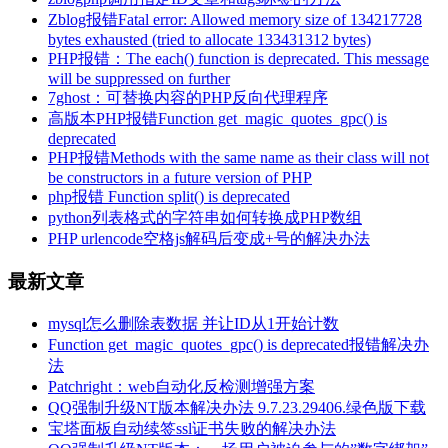
Zblog报错Fatal error: Allowed memory size of 134217728
bytes exhausted (tried to allocate 133431312 bytes)
PHP报错：The each() function is deprecated. This message
will be suppressed on further
7ghost：可替换内容的PHP反向代理程序
高版本PHP报错Function get_magic_quotes_gpc() is
deprecated
PHP报错Methods with the same name as their class will not
be constructors in a future version of PHP
php报错 Function split() is deprecated
python列表格式的字符串如何转换成PHP数组
PHP urlencode空格js解码后变成+号的解决办法
最新文章
mysql怎么删除表数据 并让ID从1开始计数
Function get_magic_quotes_gpc() is deprecated报错解决办
法
Patchright：web自动化反检测增强方案
QQ强制升级NT版本解决办法 9.7.23.29406.绿色版下载
宝塔面板自动续签ssl证书失败的解决办法