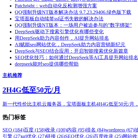
Patchright：web自动化反检测增强方案
QQ强制升级NT版本解决办法 9.7.23.29406.绿色版下载
宝塔面板自动续签ssl证书失败的解决办法
QQ强制升级NT版本：一场用户被迫参与的”数字绑架”
DeepSeek驱动下搜索引擎优化有哪些变化
用DeepSeek助力内容创作，AI提升网站排名
AI赋能seo网站优化，DeepSeek助力内容营销新纪元
DeepSeek与SEO结合应用：开启智能搜索优化新篇章
SEO优化技巧：如何通过DeepSeek等AI工具提升网站排
deepseek能对seo提供哪些帮助
主机推荐
2H4G低至50元/月
新一代性价比主机云服务器，宝塔面板主机4H4G低至50元/月
热门标签
SEO (184)
百度 (158)
收录 (100)
内容 (95)
排名 (84)
wordpress (67)
域
引擎 (27)
url优化 (27)
链接 (26)
SEO优化 (26)
百度收录 (25)
网站收录