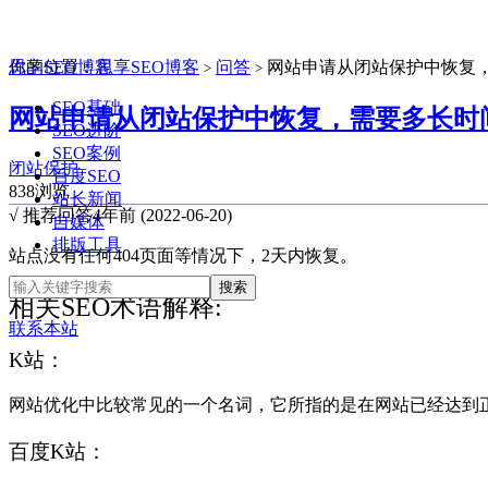
思享SEO博客
你的位置：
思享SEO博客
问答
网站申请从闭站保护中恢复
>
>
SEO基础
网站申请从闭站保护中恢复，需要多长时
SEO进阶
SEO案例
闭站保护
百度SEO
838浏览
站长新闻
√ 推荐回答
4年前 (2022-06-20)
自媒体
排版工具
站点没有任何404页面等情况下，2天内恢复。
相关SEO术语解释:
联系本站
K站：
网站优化中比较常见的一个名词，它所指的是在网站已经达到
百度K站：