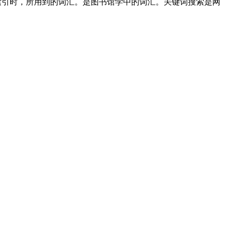
作使用索引时，所用到的词汇。是图书馆学中的词汇。关键词搜索是网