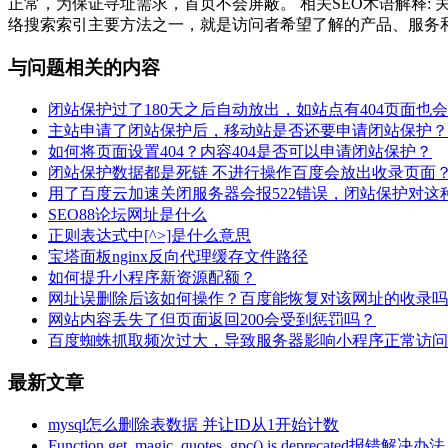
正常，为保证寻址需求，首页不会屏蔽。 相关SEO术语解释: 
络搜索索引主要方法之一，就是访问者希望了解的产品、服务和公司等
与问题相关的内容
闭站保护过了180天之后自动放出，如站点有404页面也
主站申请了闭站保护后，移动站是否还要申请闭站保护？
如何将页面设置404？内容404是否可以申请闭站保护？
闭站保护数据都是死链 不进行操作百度会放出收录页面
用了百度云加速关闭服务器会报522错误，闭站保护对这
SEO88论坛网址是什么
正则表达式中[^>]是什么意思
宝塔面板nginx反向代理缓存文件路径
如何提升小程序新资源配额？
网址误删除后该如何操作？百度能恢复对该网址的收录吗
网站内容丢失了但页面返回200会受到惩罚吗？
百度蜘蛛抓取频次过大，导致服务器影响小程序正常访问
最新文章
mysql怎么删除表数据 并让ID从1开始计数
Function get_magic_quotes_gpc() is deprecated报错解决办法