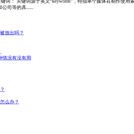
关键词： 关键词源于英文“keywords”，特指单个媒体在制
的具......
会被放出吗？
？
种情况有没有用
？
怎么办？